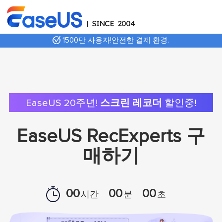
1500만 사용자!안전한 결제 환경.
EaseUS 20주년!
스크린 레코더
할인중!
EaseUS RecExperts 구
매하기
00
00
00
시간
분
초