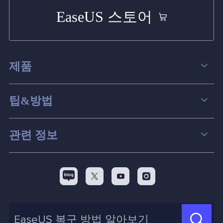
EaseUS 스토어
제품
데이터 복구
팁&방법
파티션 관리
컴퓨터 데이터 복구 팁
관련 정보
스크린 레코더
맥 데이터 복구 팁
EaseUS 알아보기
백업&복원
디스크 파티션 팁



리셀러
pc 전송
디스크 마이그레이션 팁
제휴 문의
신제품 New
