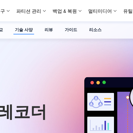
복구
파티션 관리
백업 & 복원
멀티미디어
유틸
교
기술 사양
리뷰
가이드
리소스
데이터 전송
스크린 캡쳐
데이터 복구 마법사 Windows
파티션 마스터 Windows
Todo PCTrans
투두 백업 개인버전
데이터 복구 
P
아
버전 선택
iOS기기
PC 버전
Windows 데이터 복구
개인 디스크 관리 툴
PC 간 데이터 전송
개인 백업 솔루션
Rec
데이터 복구 
P
아
데이터 복구 
데이터 복구 
손상된 동영상
파일 관리
비디
데이터 복구 마법사 Mac
파티션 마스터 Mac
AppMove
투두 백업 기업버전
데이터 복구
P
데이터 복구 
데이터 복구 
손상된 사진 
Mac 데이터 복구
Mac 디스크 관리 도구
로컬 디스크 간에 앱 전송
워크스테이션 및 서버 
아이폰 도구
스
데이터 복구
손상된 파일 
무료
Android기기
기타 제품
MobiSaver (iOS & Android)
파티션 마스터 기업
무비무버
투두 백업 테크니션
모바일 데이터 복구
비지니스 디스크 관리 최적화 프로그램
iPhone 데이터 전송
비지니스 백업 솔루션
복구 유형
온라인 도구
데이터 복구 
온
온라
중앙 집중식 솔루션
파티션 복구
디스크 복제
ChatTrans
휴지통 비우기
데이터 복구 
온라인 동영상
잃어버린 파티션 복구하기
HDD/SSD 복제 프로그램
간편한 전송 백업 및 복원 도구
 레코더
비디오 툴깃
중앙 관리 콘솔
SD 카드 데
데이터 복구 A
온리인 사진 
중앙 집중식 백업 전략
AI 복원
AI-Powered
OS2Go
비
USB 데이터 
온리인 파일 
Windows To Go 제작자
손상된 동영상, 사진 및 파일 복구
간편
시스템 배포