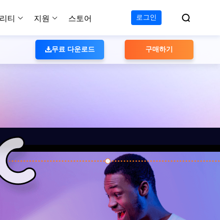

로그인
리티
지원
스토어

무료 다운로드
구매하기
지원 센터
무료
C 전송 무료
이폰 데이터 전송 무료
파티션 마스터 무료
하드 디스크 복제 프로
투두 백업 무료
Windows버전 RecExperts
비디오 다운로더 Window
가이드, 라이센스, 연락
Experts
프로
C 전송 프로
이폰 데이터 전송 프로
파티션 마스터 프로
SSD 마이그레이션
투두 백업 홈
Mac버전 RecExperts
비디오 다운로더 Mac 버
무료
무료
 복구
오/오디오/웹캠 녹화
다운로드
 테크니션
C 전송 테크니션
하드 디스크 복제 테크니션
투두 백업 Mac
프로
프로
복구
백업 솔루션
설치 프로그램 다운로드
크린샷
 테크니션
복구
 컴퓨터 캡쳐 도구
무료
라인 스크린 레코더
인에서 무료 화면 녹화하기
 복구
프로
 복구
이터 복구
pp
복구
디오 에디터
복구
복구
한 동영상 편집 소프트웨어