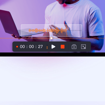
이터 복구
영상 다운로더
상 다운로드 맟 음원 추출
디오 키트
원 비디오 변환 툴깃
deFlow 온라인
질 콘텐츠 생성을 위한 AI 워크플로우
eFlow
원 비디오 툴킷
이스 웨이브
간 AI 음성 변조 프로그램
소리 에디터
hone용 벨소리 만들기