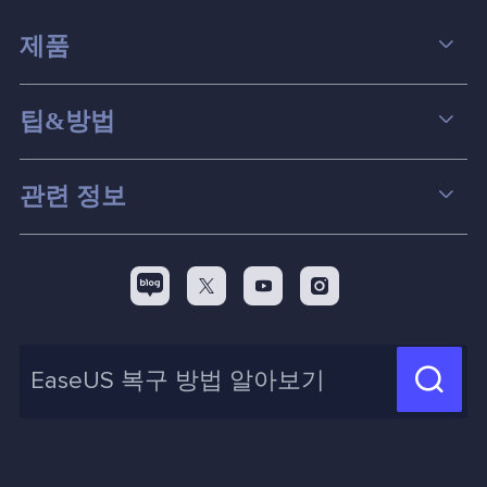
제품
데이터 복구
팁&방법
파티션 관리
컴퓨터 데이터 복구 팁
관련 정보
스크린 레코더
맥 데이터 복구 팁
EaseUS 알아보기
백업&복원
디스크 파티션 팁



리셀러
pc 전송
디스크 마이그레이션 팁
제휴 문의
신제품 New

화면 녹화 팁
고객센터
지식 센터
계정 찾기