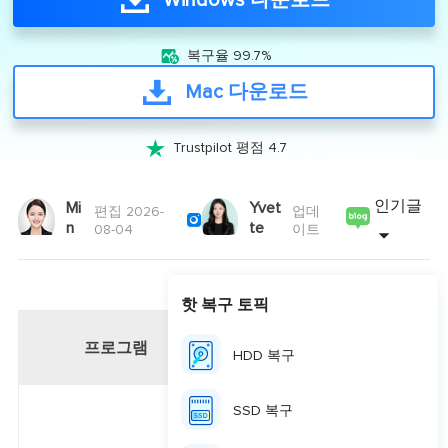
Windows 다운로드

복구율 99.7%
Mac 다운로드

Trustpilot 평점 4.7
인기글
Mi
Yvet
편집 2026-
업데

n
te
08-04
이트
핫 복구 토픽
프로그램
장점
HDD 복구
SSD 복구
다양한 파일 시스템을 폭넓게