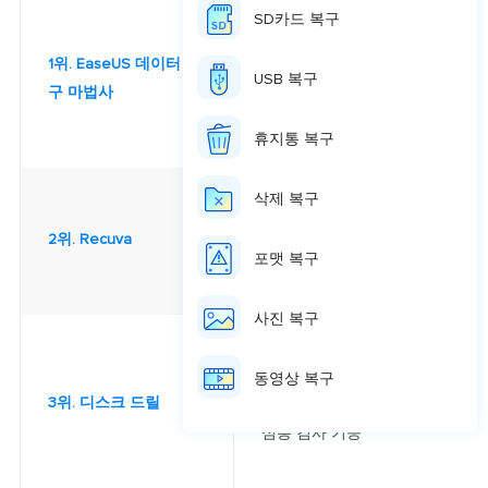
지원
SD카드 복구
1위. EaseUS 데이터 복
포맷된 하드 드라이브 쉽게 복
USB 복구
구 마법사
구
휴지통 복구
삭제 복구
다운로드 및 설치가 빠르고 사
2위. Recuva
용하기 쉬움
포맷 복구
사진 복구
모든 파일 시스템을 지원
동영상 복구
3위. 디스크 드릴
심층 검사 기능