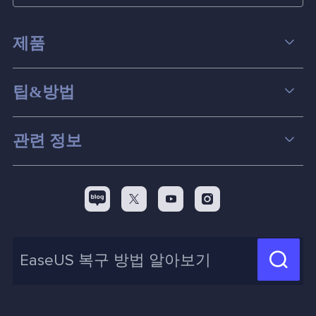
제품
데이터 복구
팁&방법
파티션 관리
컴퓨터 데이터 복구 팁
관련 정보
스크린 레코더
맥 데이터 복구 팁
EaseUS 알아보기
백업&복원
디스크 파티션 팁



리셀러
pc 전송
디스크 마이그레이션 팁
제휴 문의
신제품 New

화면 녹화 팁
고객센터
지식 센터