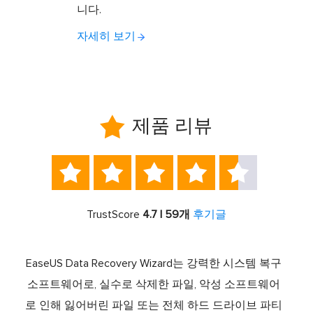
니다.
자세히 보기

제품 리뷰





TrustScore
4.7 | 59개
후기글
서 최고
EaseUS Data Recovery Wizard는 강력한 시스템 복구
이전
중 하
소프트웨어로, 실수로 삭제한 파일, 악성 소프트웨어
크 기
라이브
로 인해 잃어버린 파일 또는 전체 하드 드라이브 파티
서 