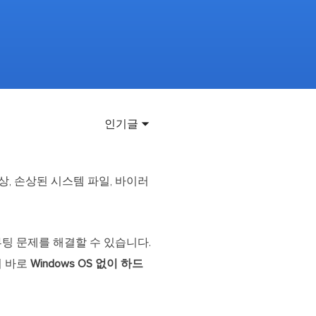
이터 복구
영상 다운로더
상 다운로드 맟 음원 추출
디오 키트
원 비디오 변환 툴깃
deFlow 온라인
인기글
질 콘텐츠 생성을 위한 AI 워크플로우
eFlow
원 비디오 툴킷
손상, 손상된 시스템 파일, 바이러
이스 웨이브
부팅 문제를 해결할 수 있습니다.
간 AI 음성 변조 프로그램
이 바로
Windows OS 없이 하드
소리 에디터
hone용 벨소리 만들기