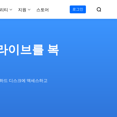

로그인
리티
지원
스토어
지원 센터
무료
C 전송 무료
이폰 데이터 전송 무료
파티션 마스터 무료
하드 디스크 복제 프로
투두 백업 무료
Windows버전 RecExperts
비디오 다운로더 Window
가이드, 라이센스, 연락
Experts
프로
C 전송 프로
이폰 데이터 전송 프로
파티션 마스터 프로
SSD 마이그레이션
투두 백업 홈
Mac버전 RecExperts
비디오 다운로더 Mac 버
무료
무료
 복구
드라이브를 복
오/오디오/웹캠 녹화
다운로드
 테크니션
C 전송 테크니션
하드 디스크 복제 테크니션
투두 백업 Mac
프로
프로
복구
백업 솔루션
설치 프로그램 다운로드
크린샷
 테크니션
복구
 컴퓨터 캡쳐 도구
무료
라인 스크린 레코더
는 하드 디스크에 액세스하고
인에서 무료 화면 녹화하기
 복구
프로
 복구
이터 복구
pp
복구
디오 에디터
복구
복구
한 동영상 편집 소프트웨어