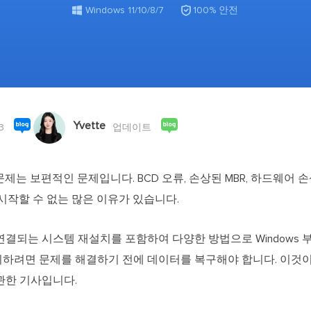
외장하드 데
스마트 Windows 배포

기타 복구 제품
Windows 11/10/8/7
100% 안전
동
동영
데이터 복구 서비스
전문 데이터 복구 서비스
비
올인
Vi
Yvette
고품
3
업데이트
Vid
올인
 문제는 보편적인 문제입니다. BCD 오류, 손상된 MBR, 하드웨어 
를 시작할 수 없는 많은 이유가 있습니다.
오디오 툴
보
결되는 시스템 재설치를 포함하여 다양한 방법으로 Windows 
실시
하려면 문제를 해결하기 전에 데이터를 복구해야 합니다. 이것
벨
관한 기사입니다.
iP