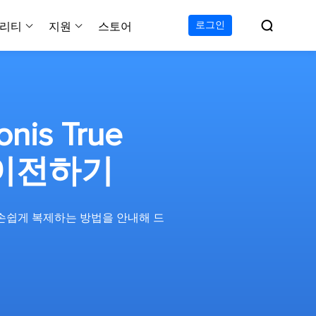

로그인
리티
지원
스토어
지원 센터
무료
C 전송 무료
이폰 데이터 전송 무료
파티션 마스터 무료
하드 디스크 복제 프로
투두 백업 무료
Windows버전 RecExperts
비디오 다운로더 Window
가이드, 라이센스, 연락
Experts
프로
C 전송 프로
이폰 데이터 전송 프로
파티션 마스터 프로
SSD 마이그레이션
투두 백업 홈
Mac버전 RecExperts
비디오 다운로더 Mac 버
무료
무료
 복구
is True
오/오디오/웹캠 녹화
다운로드
 테크니션
C 전송 테크니션
하드 디스크 복제 테크니션
투두 백업 Mac
프로
프로
복구
백업 솔루션
설치 프로그램 다운로드
 이전하기
크린샷
 테크니션
복구
 컴퓨터 캡쳐 도구
무료
라인 스크린 레코더
D로 손쉽게 복제하는 방법을 안내해 드
인에서 무료 화면 녹화하기
 복구
프로
 복구
이터 복구
pp
복구
디오 에디터
복구
복구
한 동영상 편집 소프트웨어