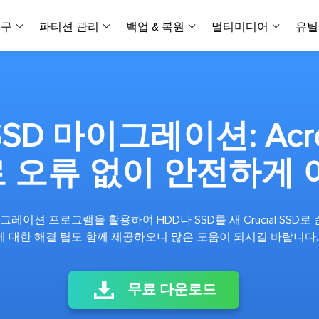
복구
파티션 관리
백업 & 복원
멀티미디어
유틸
데이터 전송
스크린 캡쳐
데이터 복구 마법사 Windows
파티션 마스터 Windows
Todo PCTrans
투두 백업 개인버전
데이터 복구 
P
아
버전 선택
iOS기기
PC 버전
Windows 데이터 복구
개인 디스크 관리 툴
PC 간 데이터 전송
개인 백업 솔루션
Rec
데이터 복구 
P
아
데이터 복구 
데이터 복구 
손상된 동영상
파일 관리
D 마이그레이션: Acron
비디
데이터 복구 마법사 Mac
파티션 마스터 Mac
AppMove
투두 백업 기업버전
데이터 복구
P
데이터 복구 
데이터 복구 
손상된 사진 
Mac 데이터 복구
Mac 디스크 관리 도구
로컬 디스크 간에 앱 전송
워크스테이션 및 서버 
아이폰 도구
e로 오류 없이 안전하게
스
데이터 복구
손상된 파일 
무료
Android기기
기타 제품
MobiSaver (iOS & Android)
파티션 마스터 기업
무비무버
투두 백업 테크니션
모바일 데이터 복구
비지니스 디스크 관리 최적화 프로그램
iPhone 데이터 전송
비지니스 백업 솔루션
복구 유형
온라인 도구
데이터 복구 
온
마이그레이션 프로그램을 활용하여 HDD나 SSD를 새 Crucial SS
온라
중앙 집중식 솔루션
파티션 복구
디스크 복제
ChatTrans
에 대한 해결 팁도 함께 제공하오니 많은 도움이 되시길 바랍니다.
휴지통 비우기
데이터 복구 
온라인 동영상
잃어버린 파티션 복구하기
HDD/SSD 복제 프로그램
간편한 전송 백업 및 복원 도구
비디오 툴깃
중앙 관리 콘솔
SD 카드 데
데이터 복구 A
온리인 사진 
중앙 집중식 백업 전략
AI 복원
AI-Powered
OS2Go
무료 다운로드
비
USB 데이터 
온리인 파일 
Windows To Go 제작자
손상된 동영상, 사진 및 파일 복구
간편
시스템 배포