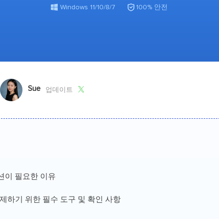
외장하드 데
스마트 Windows 배포

기타 복구 제품
Windows 11/10/8/7
100% 안전
동
동영
데이터 복구 서비스
전문 데이터 복구 서비스
비
올인
Vi
Sue
고품

업데이트
Vid
올인
오디오 툴
보
실시
션이 필요한 이유
벨
복제하기 위한 필수 도구 및 확인 사항
iP