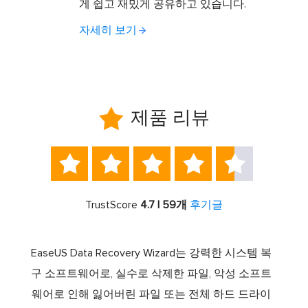
게 쉽고 재밌게 공유하고 있습니다.
자세히 보기

제품 리뷰





TrustScore
4.7 | 59개
후기글
서 최고
EaseUS Data Recovery Wizard는 강력한 시스템 복
이전보
램 중
구 소프트웨어로, 실수로 삭제한 파일, 악성 소프트
크 기
 드라
웨어로 인해 잃어버린 파일 또는 전체 하드 드라이
에서 E