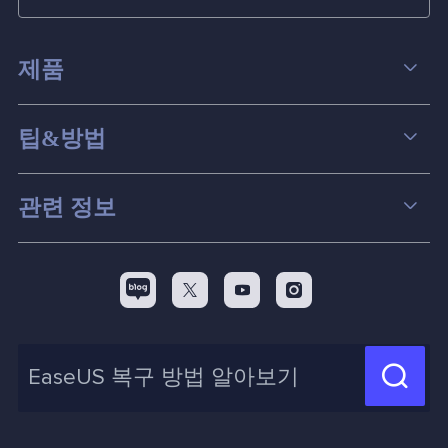
제품
데이터 복구
팁&방법
파티션 관리
컴퓨터 데이터 복구 팁
관련 정보
스크린 레코더
맥 데이터 복구 팁
EaseUS 알아보기
백업&복원
디스크 파티션 팁



리셀러
pc 전송
디스크 마이그레이션 팁
제휴 문의
신제품 New

화면 녹화 팁
고객센터
지식 센터