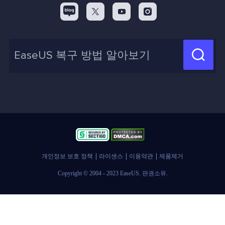
백업&복원
디스크 파티션 팁



리셀러
pc 전송
디스크 마이그레이션 팁
제휴 문의
신제품 New

화면 녹화 팁
고객센터
지식 센터
계정 찾기
인사이트 보고서
개인정보 보호 정책
라이센스
이용약관
제품제거
Copyright © 2004 - 2023 EaseUS. 판권소유.