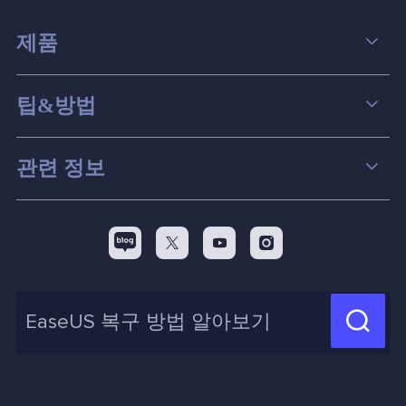
제품
데이터 복구
팁&방법
파티션 관리
컴퓨터 데이터 복구 팁
관련 정보
스크린 레코더
맥 데이터 복구 팁
EaseUS 알아보기
백업&복원
디스크 파티션 팁



리셀러
pc 전송
디스크 마이그레이션 팁
제휴 문의
신제품 New

화면 녹화 팁
고객센터
지식 센터
계정 찾기