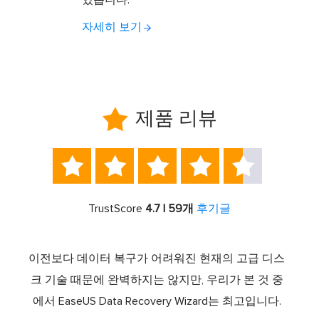
있습니다.
자세히 보기

제품 리뷰





TrustScore
4.7 | 59개
후기글
스템 복
이전보다 데이터 복구가 어려워진 현재의 고급 디스
Ease
소프트
크 기술 때문에 완벽하지는 않지만, 우리가 본 것 중
로 
드라이
에서 EaseUS Data Recovery Wizard는 최고입니다.
하나로