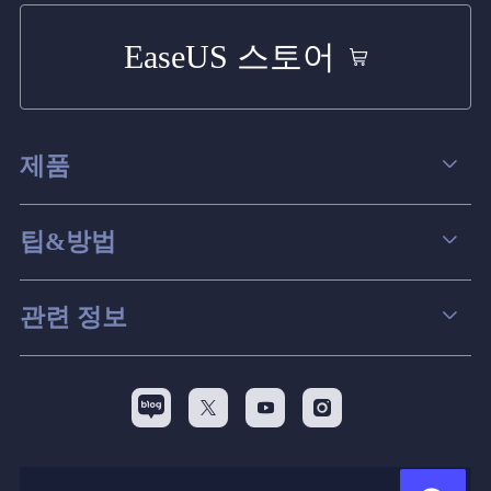
EaseUS 스토어
제품
데이터 복구
팁&방법
파티션 관리
컴퓨터 데이터 복구 팁
관련 정보
스크린 레코더
맥 데이터 복구 팁
EaseUS 알아보기
백업&복원
디스크 파티션 팁



리셀러
pc 전송
디스크 마이그레이션 팁
제휴 문의