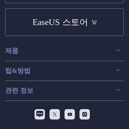
EaseUS 스토어
제품
데이터 복구
팁&방법
파티션 관리
컴퓨터 데이터 복구 팁
관련 정보
스크린 레코더
맥 데이터 복구 팁
EaseUS 알아보기
백업&복원
디스크 파티션 팁



리셀러
pc 전송