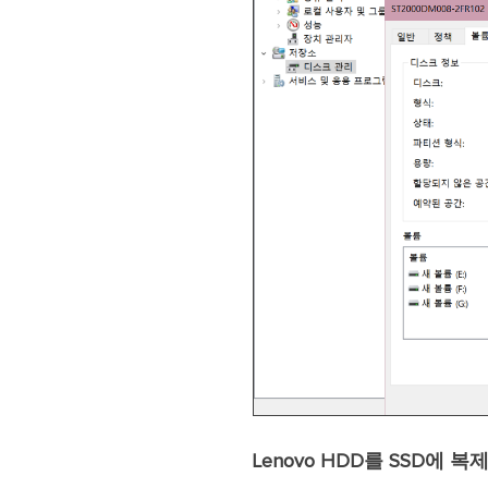
Lenovo HDD를 SSD에