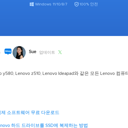
외장하드 데
스마트 Windows 배포

기타 복구 제품
Windows 11/10/8/7
100% 안전
동
동영
데이터 복구 서비스
전문 데이터 복구 서비스
비
올인
Vi
Sue
고품

5
업데이트
Vid
올인
o y580, Lenovo z510, Lenovo Ideapad와 같은 모든 Lenovo 컴퓨
오디오 툴
보
실시
에 복제 소프트웨어 무료 다운로드
벨
iP
에서 Lenovo 하드 드라이브를 SSD에 복제하는 방법