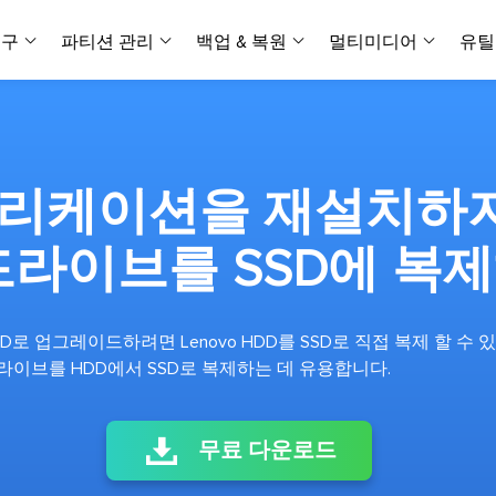
복구
파티션 관리
백업 & 복원
멀티미디어
유틸
데이터 전송
스크린 캡쳐
데이터 복구 마법사 Windows
파티션 마스터 Windows
Todo PCTrans
투두 백업 개인버전
데이터 복구 
P
아
버전 선택
iOS기기
PC 버전
Windows 데이터 복구
개인 디스크 관리 툴
PC 간 데이터 전송
개인 백업 솔루션
Rec
데이터 복구 
P
아
데이터 복구 
데이터 복구 
손상된 동영상
파일 관리
플리케이션을 재설치하
비디
데이터 복구 마법사 Mac
파티션 마스터 Mac
AppMove
투두 백업 기업버전
데이터 복구
P
데이터 복구 
데이터 복구 
손상된 사진 
Mac 데이터 복구
Mac 디스크 관리 도구
로컬 디스크 간에 앱 전송
워크스테이션 및 서버 
아이폰 도구
드라이브를 SSD에 복
스
데이터 복구
손상된 파일 
무료
Android기기
기타 제품
MobiSaver (iOS & Android)
파티션 마스터 기업
무비무버
투두 백업 테크니션
모바일 데이터 복구
비지니스 디스크 관리 최적화 프로그램
iPhone 데이터 전송
비지니스 백업 솔루션
복구 유형
온라인 도구
데이터 복구 
온
SD로 업그레이드하려면 Lenovo HDD를 SSD로 직접 복제 할 수 있습니
온라
중앙 집중식 솔루션
파티션 복구
디스크 복제
ChatTrans
 드라이브를 HDD에서 SSD로 복제하는 데 유용합니다.
휴지통 비우기
데이터 복구 
온라인 동영상
잃어버린 파티션 복구하기
HDD/SSD 복제 프로그램
간편한 전송 백업 및 복원 도구
비디오 툴깃
중앙 관리 콘솔
SD 카드 데
데이터 복구 A
온리인 사진 
중앙 집중식 백업 전략
AI 복원
AI-Powered
OS2Go
무료 다운로드
비
USB 데이터 
온리인 파일 
Windows To Go 제작자
손상된 동영상, 사진 및 파일 복구
간편
시스템 배포