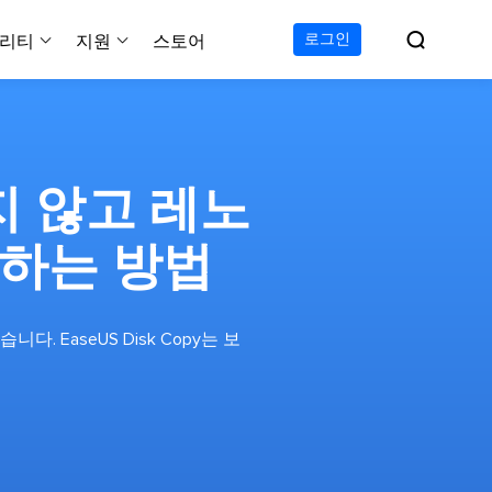

로그인
리티
지원
스토어
지원 센터
무료
C 전송 무료
이폰 데이터 전송 무료
파티션 마스터 무료
하드 디스크 복제 프로
투두 백업 무료
Windows버전 RecExperts
비디오 다운로더 Window
가이드, 라이센스, 연락
Experts
프로
C 전송 프로
이폰 데이터 전송 프로
파티션 마스터 프로
SSD 마이그레이션
투두 백업 홈
Mac버전 RecExperts
비디오 다운로더 Mac 버
무료
무료
 복구
지 않고 레노
오/오디오/웹캠 녹화
다운로드
 테크니션
C 전송 테크니션
하드 디스크 복제 테크니션
투두 백업 Mac
프로
프로
복구
백업 솔루션
설치 프로그램 다운로드
제하는 방법
크린샷
 테크니션
복구
 컴퓨터 캡쳐 도구
무료
라인 스크린 레코더
다. EaseUS Disk Copy는 보
인에서 무료 화면 녹화하기
 복구
프로
 복구
이터 복구
pp
복구
디오 에디터
복구
복구
한 동영상 편집 소프트웨어