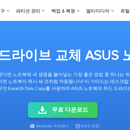
복구
파티션 관리
백업 & 복원
멀티미디어
유틸
데이터 전송
스크린 캡쳐
데이터 복구 마법사 Windows
파티션 마스터 Windows
Todo PCTrans
투두 백업 개인버전
데이터 복구 
P
아
버전 선택
iOS기기
PC 버전
Windows 데이터 복구
개인 디스크 관리 툴
PC 간 데이터 전송
개인 백업 솔루션
Rec
데이터 복구 
P
아
데이터 복구 
데이터 복구 
손상된 동영상
파일 관리
드라이브 교체 ASUS
비디
데이터 복구 마법사 Mac
파티션 마스터 Mac
AppMove
투두 백업 기업버전
데이터 복구
P
데이터 복구 
데이터 복구 
손상된 사진 
Mac 데이터 복구
Mac 디스크 관리 도구
로컬 디스크 간에 앱 전송
워크스테이션 및 서버 
아이폰 도구
스
데이터 복구
손상된 파일 
무료
했다면 노트북에 새 생명을 불어넣는 가장 좋은 방법 중 하나는
Android기기
기타 제품
MobiSaver (iOS & Android)
파티션 마스터 기업
무비무버
투두 백업 테크니션
하면 노트북이 즉시 새 것처럼 작동됩니다! 이 가이드는 데스크탑 
모바일 데이터 복구
비지니스 디스크 관리 최적화 프로그램
iPhone 데이터 전송
비지니스 백업 솔루션
복구 유형
온라인 도구
데이터 복구 
온
 EaseUS Disk Copy를 사용하여 ASUS 노트북의 하드 드
온라
중앙 집중식 솔루션
파티션 복구
디스크 복제
ChatTrans
휴지통 비우기
데이터 복구 
온라인 동영상
잃어버린 파티션 복구하기
HDD/SSD 복제 프로그램
간편한 전송 백업 및 복원 도구
비디오 툴깃
중앙 관리 콘솔
SD 카드 데
데이터 복구 A
온리인 사진 
무료 다운로드
중앙 집중식 백업 전략
AI 복원
AI-Powered
OS2Go
비
USB 데이터 
온리인 파일 
Windows To Go 제작자
손상된 동영상, 사진 및 파일 복구
간편

시스템 배포
Windows 11/10/8/7
100% 안전