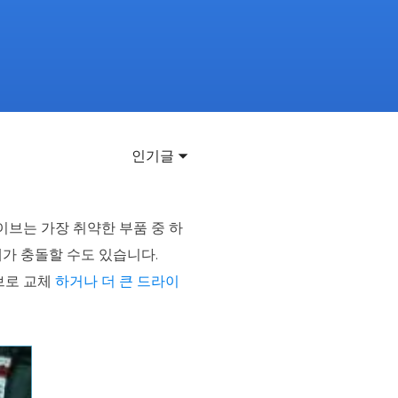
이터 복구
영상 다운로더
상 다운로드 맟 음원 추출
디오 키트
원 비디오 변환 툴깃
deFlow 온라인
인기글
질 콘텐츠 생성을 위한 AI 워크플로우
eFlow
원 비디오 툴킷
이브는 가장 취약한 부품 중 하
가 충돌할 수도 있습니다.
브로 교체
하거나 더 큰 드라이
이스 웨이브
간 AI 음성 변조 프로그램
소리 에디터
hone용 벨소리 만들기