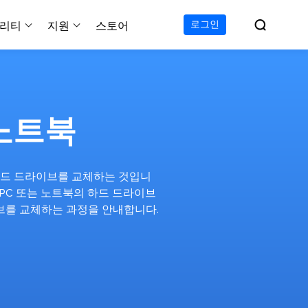

로그인
리티
지원
스토어
지원 센터
무료
C 전송 무료
이폰 데이터 전송 무료
파티션 마스터 무료
하드 디스크 복제 프로
투두 백업 무료
Windows버전 RecExperts
비디오 다운로더 Window
가이드, 라이센스, 연락
Experts
프로
C 전송 프로
이폰 데이터 전송 프로
파티션 마스터 프로
SSD 마이그레이션
투두 백업 홈
Mac버전 RecExperts
비디오 다운로더 Mac 버
무료
무료
 복구
 노트북
오/오디오/웹캠 녹화
다운로드
 테크니션
C 전송 테크니션
하드 디스크 복제 테크니션
투두 백업 Mac
프로
프로
복구
백업 솔루션
설치 프로그램 다운로드
크린샷
 테크니션
복구
 컴퓨터 캡쳐 도구
 하드 드라이브를 교체하는 것입니
PC 또는 노트북의 하드 드라이브
무료
라인 스크린 레코더
라이브를 교체하는 과정을 안내합니다.
인에서 무료 화면 녹화하기
 복구
프로
 복구
이터 복구
pp
복구
디오 에디터
복구
복구
한 동영상 편집 소프트웨어