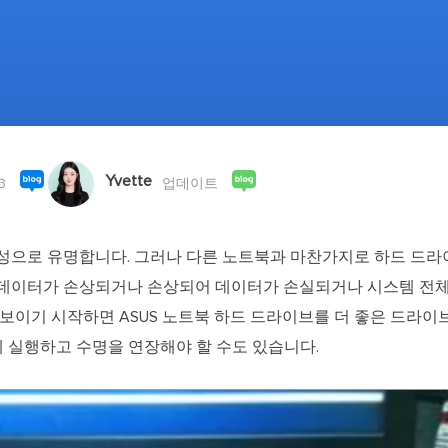
외장하드 데
스마트 Windows 배포
기타 복구 제품
동
동영
데이터 복구 서비스
전문 데이터 복구 서비스
비
올인
Vi
Yvette
고품
3
업데이트
Vid
올인
뢰성으로 유명합니다. 그러나 다른 노트북과 마찬가지로 하드 드라
 데이터가 손상되거나 손상되어 데이터가 손실되거나 시스템 전체
오디오 툴
 보이기 시작하면 ASUS 노트북 하드 드라이브를 더 좋은 드라이
보
 실행하고 수명을 연장해야 할 수도 있습니다.
실시
벨
iP