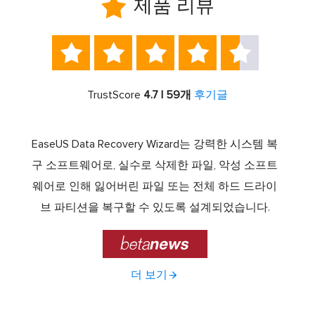

제품 리뷰





TrustScore
4.7 | 59개
후기글
서 최고
EaseUS Data Recovery Wizard는 강력한 시스템 복
이전보
램 중
구 소프트웨어로, 실수로 삭제한 파일, 악성 소프트
크 기
 드라
웨어로 인해 잃어버린 파일 또는 전체 하드 드라이
에서 E
기능을
브 파티션을 복구할 수 있도록 설계되었습니다.

더 보기