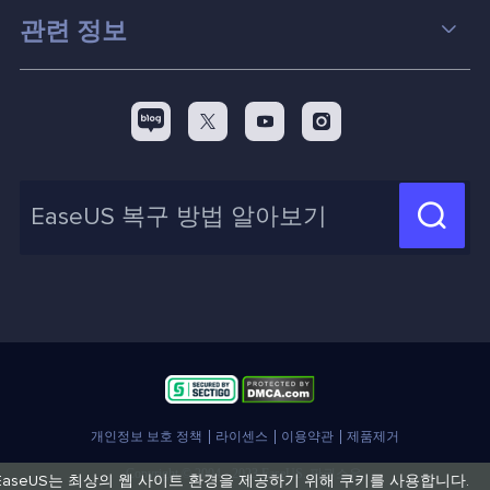
컴퓨터 데이터 복구 팁
관련 정보
스크린 레코더
맥 데이터 복구 팁
EaseUS 알아보기
백업&복원
디스크 파티션 팁



리셀러
pc 전송
디스크 마이그레이션 팁
제휴 문의
신제품 New

화면 녹화 팁
고객센터
지식 센터
계정 찾기
인사이트 보고서
개인정보 보호 정책
라이센스
이용약관
제품제거
Copyright © 2004 - 2023 EaseUS. 판권소유.
EaseUS는 최상의 웹 사이트 환경을 제공하기 위해 쿠키를 사용합니다.