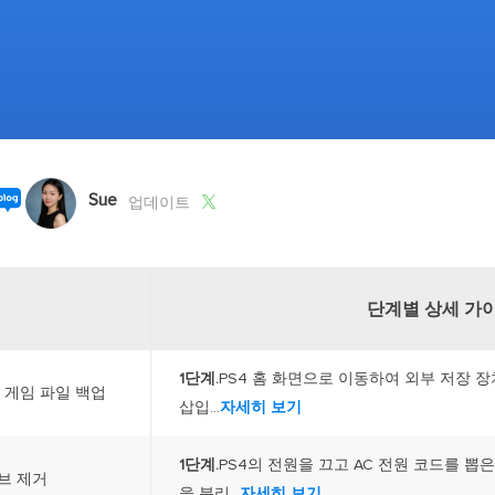
외장하드 데
스마트 Windows 배포
기타 복구 제품
동
동영
데이터 복구 서비스
전문 데이터 복구 서비스
비
올인
Vi
Sue
고품

업데이트
Vid
올인
단계별 상세 가
오디오 툴
보
1단계.
PS4 홈 화면으로 이동하여 외부 저장 장치
실시
된 게임 파일 백업
삽입...
자세히 보기
벨
1단계.
PS4의 전원을 끄고 AC 전원 코드를 뽑
iP
이브 제거
을 분리...
자세히 보기