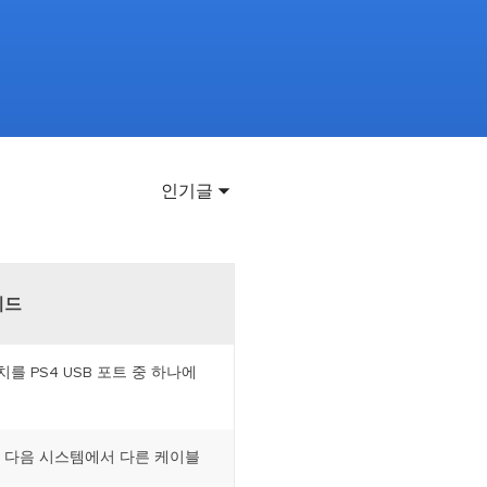
이터 복구
영상 다운로더
상 다운로드 맟 음원 추출
디오 키트
원 비디오 변환 툴깃
deFlow 온라인
인기글
질 콘텐츠 생성을 위한 AI 워크플로우
eFlow
원 비디오 툴킷
이드
이스 웨이브
를 PS4 USB 포트 중 하나에
간 AI 음성 변조 프로그램
소리 에디터
은 다음 시스템에서 다른 케이블
hone용 벨소리 만들기