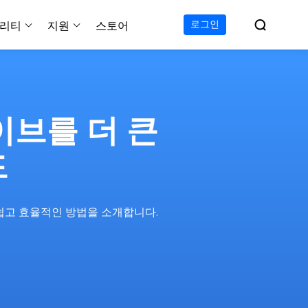

로그인
리티
지원
스토어
지원 센터
무료
C 전송 무료
이폰 데이터 전송 무료
파티션 마스터 무료
하드 디스크 복제 프로
투두 백업 무료
Windows버전 RecExperts
비디오 다운로더 Window
가이드, 라이센스, 연락
Experts
프로
C 전송 프로
이폰 데이터 전송 프로
파티션 마스터 프로
SSD 마이그레이션
투두 백업 홈
Mac버전 RecExperts
비디오 다운로더 Mac 버
무료
무료
 복구
라이브를 더 큰
오/오디오/웹캠 녹화
다운로드
 테크니션
C 전송 테크니션
하드 디스크 복제 테크니션
투두 백업 Mac
프로
프로
복구
백업 솔루션
설치 프로그램 다운로드
드
크린샷
 테크니션
복구
 컴퓨터 캡쳐 도구
무료
라인 스크린 레코더
 쉽고 효율적인 방법을 소개합니다.
인에서 무료 화면 녹화하기
 복구
프로
 복구
이터 복구
pp
복구
디오 에디터
복구
복구
한 동영상 편집 소프트웨어