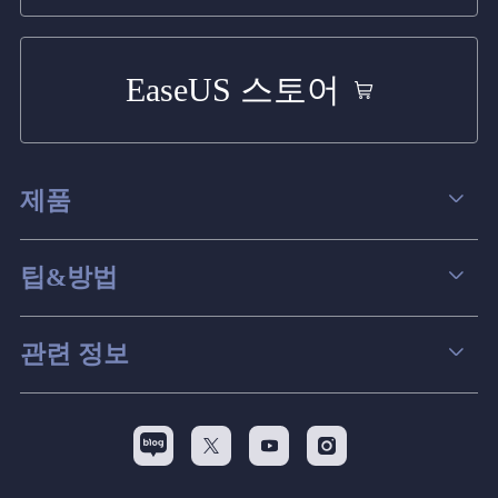
EaseUS 스토어
제품
데이터 복구
팁&방법
파티션 관리
컴퓨터 데이터 복구 팁
관련 정보
스크린 레코더
맥 데이터 복구 팁
EaseUS 알아보기
백업&복원
디스크 파티션 팁



리셀러
pc 전송