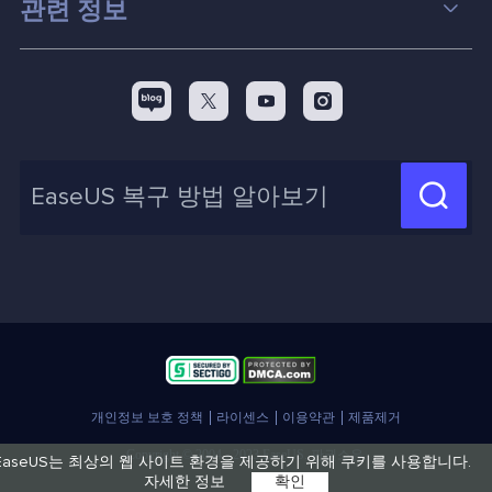
관련 정보
스크린 레코더
맥 데이터 복구 팁
EaseUS 알아보기
백업&복원
디스크 파티션 팁



리셀러
pc 전송
디스크 마이그레이션 팁
제휴 문의
신제품 New

화면 녹화 팁
고객센터
지식 센터
계정 찾기
인사이트 보고서
개인정보 보호 정책
라이센스
이용약관
제품제거
Copyright © 2004 - 2023 EaseUS. 판권소유.
EaseUS는 최상의 웹 사이트 환경을 제공하기 위해 쿠키를 사용합니다.
자세한 정보
확인