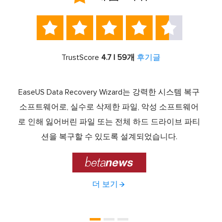





TrustScore
4.7 | 59개
후기글
서 최고
EaseUS Data Recovery Wizard는 강력한 시스템 복구
이전
중 하
소프트웨어로, 실수로 삭제한 파일, 악성 소프트웨어
크 기
라이브
로 인해 잃어버린 파일 또는 전체 하드 드라이브 파티
서 
제공하
션을 복구할 수 있도록 설계되었습니다.

더 보기