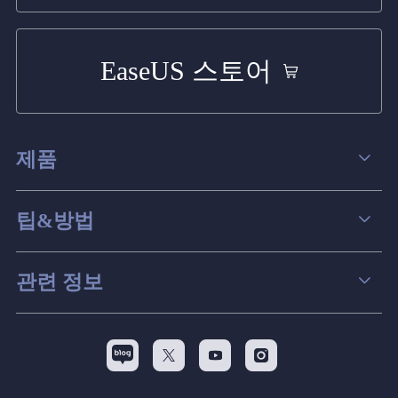
EaseUS 스토어
제품
데이터 복구
팁&방법
파티션 관리
컴퓨터 데이터 복구 팁
관련 정보
스크린 레코더
맥 데이터 복구 팁
EaseUS 알아보기
백업&복원
디스크 파티션 팁



리셀러
pc 전송