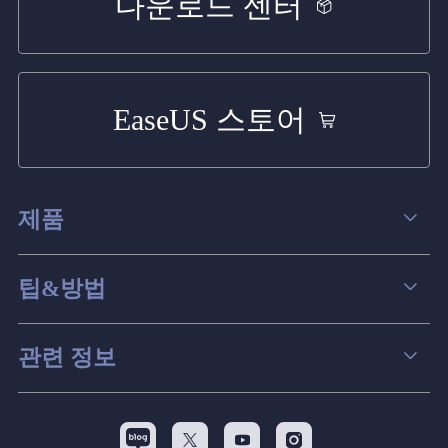
다운로드 센터
EaseUS 스토어
제품
데이터 복구
팁&방법
파티션 관리
컴퓨터 데이터 복구 팁
관련 정보
스크린 레코더
맥 데이터 복구 팁
EaseUS 알아보기
백업&복원
디스크 파티션 팁


