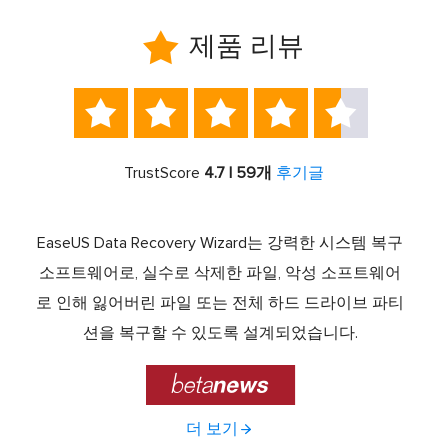

제품 리뷰





TrustScore
4.7 | 59개
후기글
서 최고
EaseUS Data Recovery Wizard는 강력한 시스템 복구
이전
중 하
소프트웨어로, 실수로 삭제한 파일, 악성 소프트웨어
크 기
라이브
로 인해 잃어버린 파일 또는 전체 하드 드라이브 파티
서 
제공하
션을 복구할 수 있도록 설계되었습니다.

더 보기