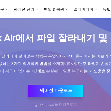
복구
파티션 관리
백업 & 복원
멀티미디어
유틸
데이터 전송
스크린 캡쳐
데이터 복구 마법사 Windows
파티션 마스터 Windows
Todo PCTrans
투두 백업 개인버전
데이터 복구 
P
아
버전 선택
iOS기기
PC 버전
ook Air에서 파일 잘라내기 
Windows 데이터 복구
개인 디스크 관리 툴
PC 간 데이터 전송
개인 백업 솔루션
Rec
데이터 복구 
P
아
데이터 복구 
데이터 복구 
손상된 동영상
파일 관리
비디
데이터 복구 마법사 Mac
파티션 마스터 Mac
AppMove
투두 백업 기업버전
데이터 복구
P
데이터 복구 
데이터 복구 
손상된 사진 
Mac 데이터 복구
Mac 디스크 관리 도구
로컬 디스크 간에 앱 전송
워크스테이션 및 서버 
아이폰 도구
 잘라내어 붙여넣는 방법은 무엇입니까? 이 문서에서는 바로가기, F
스
데이터 복구
손상된 파일 
무료
하는 3가지 일반적인 방법을 소개합니다. 절단 후 파일이 손실된
Android기기
기타 제품
MobiSaver (iOS & Android)
파티션 마스터 기업
무비무버
투두 백업 테크니션
모바일 데이터 복구
비지니스 디스크 관리 최적화 프로그램
iPhone 데이터 전송
비지니스 백업 솔루션
데이터 복구 마법사는 3단계로 손실된 파일을 복구하는 데 도움을 줄
복구 유형
온라인 도구
데이터 복구 
온
온라
중앙 집중식 솔루션
파티션 복구
디스크 복제
ChatTrans
휴지통 비우기
데이터 복구 
온라인 동영상
잃어버린 파티션 복구하기
HDD/SSD 복제 프로그램
간편한 전송 백업 및 복원 도구
맥버전 다운로드
비디오 툴깃
중앙 관리 콘솔
SD 카드 데
데이터 복구 A
온리인 사진 
중앙 집중식 백업 전략
AI 복원
AI-Powered
OS2Go
비
USB 데이터 
온리인 파일 
Windows To Go 제작자
손상된 동영상, 사진 및 파일 복구

Windows 버전 다운로드
간편
시스템 배포