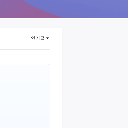
이터 복구
영상 다운로더
상 다운로드 맟 음원 추출
디오 키트
원 비디오 변환 툴깃
인기글
deFlow 온라인
질 콘텐츠 생성을 위한 AI 워크플로우
eFlow
원 비디오 툴킷
이스 웨이브
간 AI 음성 변조 프로그램
소리 에디터
hone용 벨소리 만들기