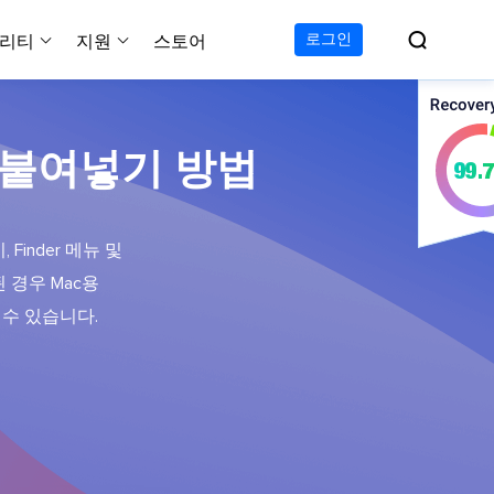

로그인
리티
지원
스토어
지원 센터
무료
C 전송 무료
이폰 데이터 전송 무료
파티션 마스터 무료
하드 디스크 복제 프로
투두 백업 무료
Windows버전 RecExperts
비디오 다운로더 Window
및 붙여넣기 방법
가이드, 라이센스, 연락
Experts
프로
C 전송 프로
이폰 데이터 전송 프로
파티션 마스터 프로
SSD 마이그레이션
투두 백업 홈
Mac버전 RecExperts
비디오 다운로더 Mac 버
무료
무료
 복구
오/오디오/웹캠 녹화
다운로드
 테크니션
C 전송 테크니션
하드 디스크 복제 테크니션
투두 백업 Mac
프로
프로
복구
백업 솔루션
설치 프로그램 다운로드
inder 메뉴 및
크린샷
 테크니션
복구
 컴퓨터 캡쳐 도구
 경우 Mac용
 수 있습니다.
무료
라인 스크린 레코더
인에서 무료 화면 녹화하기
 복구
프로
 복구
이터 복구
pp
복구
디오 에디터
복구
복구
한 동영상 편집 소프트웨어