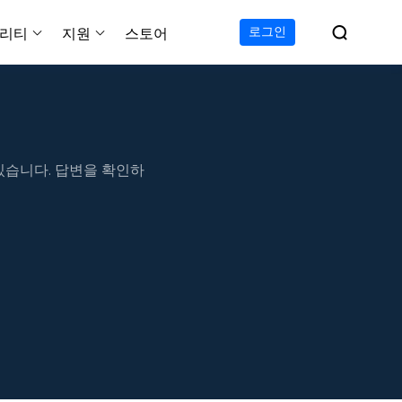

로그인
리티
지원
스토어
지원 센터
무료
C 전송 무료
이폰 데이터 전송 무료
파티션 마스터 무료
하드 디스크 복제 프로
투두 백업 무료
Windows버전 RecExperts
비디오 다운로더 Window
가이드, 라이센스, 연락
Experts
프로
C 전송 프로
이폰 데이터 전송 프로
파티션 마스터 프로
SSD 마이그레이션
투두 백업 홈
Mac버전 RecExperts
비디오 다운로더 Mac 버
무료
무료
 복구
오/오디오/웹캠 녹화
있습니다. 답변을 확인하
다운로드
 테크니션
C 전송 테크니션
하드 디스크 복제 테크니션
투두 백업 Mac
프로
프로
복구
백업 솔루션
설치 프로그램 다운로드
크린샷
 테크니션
복구
 컴퓨터 캡쳐 도구
무료
라인 스크린 레코더
인에서 무료 화면 녹화하기
 복구
프로
 복구
이터 복구
pp
복구
디오 에디터
복구
복구
한 동영상 편집 소프트웨어