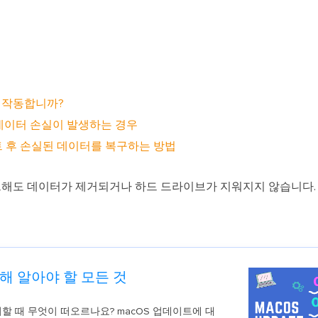
외장하드 데
스마트 Windows 배포
기타 복구 제품
동
동영
데이터 복구 서비스
전문 데이터 복구 서비스
비
올인
게 작동합니까?
Vi
해 데이터 손실이 발생하는 경우
고품
업데이트 후 손실된 데이터를 복구하는 방법
Vid
올인
트해도 데이터가 제거되거나 하드 드라이브가 지워지지 않습니다. 
오디오 툴
보
실시
해 알아야 할 모든 것
벨
iP
할 때 무엇이 떠오르나요? macOS 업데이트에 대