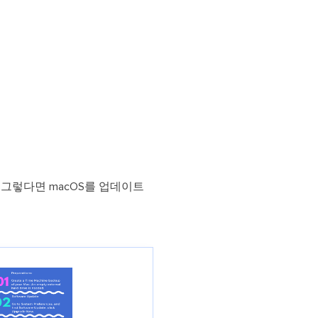
이터 복구
영상 다운로더
상 다운로드 맟 음원 추출
디오 키트
원 비디오 변환 툴깃
deFlow 온라인
질 콘텐츠 생성을 위한 AI 워크플로우
eFlow
원 비디오 툴킷
그렇다면 macOS를 업데이트
이스 웨이브
간 AI 음성 변조 프로그램
소리 에디터
hone용 벨소리 만들기