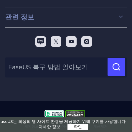
파티션 관리
컴퓨터 데이터 복구 팁
관련 정보
스크린 레코더
맥 데이터 복구 팁
EaseUS 알아보기
백업&복원
디스크 파티션 팁



리셀러
pc 전송
디스크 마이그레이션 팁
제휴 문의
신제품 New

화면 녹화 팁
고객센터
지식 센터
계정 찾기
인사이트 보고서
EaseUS는 최상의 웹 사이트 환경을 제공하기 위해 쿠키를 사용합니다.
개인정보 보호 정책
라이센스
이용약관
제품제거
자세한 정보
확인