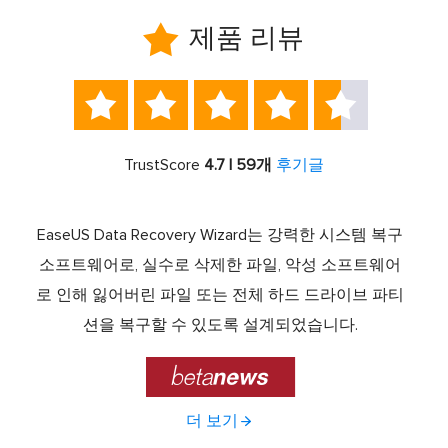

제품 리뷰





TrustScore
4.7 | 59개
후기글
서 최고
EaseUS Data Recovery Wizard는 강력한 시스템 복구
이전
중 하
소프트웨어로, 실수로 삭제한 파일, 악성 소프트웨어
크 기
라이브
로 인해 잃어버린 파일 또는 전체 하드 드라이브 파티
서 
제공하
션을 복구할 수 있도록 설계되었습니다.

더 보기