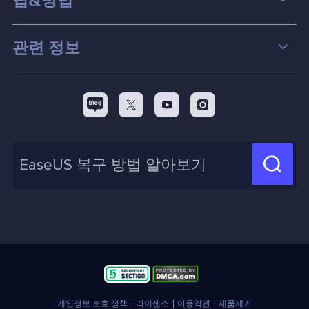
팁&방법
파티션 관리
컴퓨터 데이터 복구 팁
관련 정보
스크린 레코더
맥 데이터 복구 팁
EaseUS 알아보기
백업&복원
디스크 파티션 팁



리셀러
pc 전송
디스크 마이그레이션 팁
제휴 문의
신제품 New

화면 녹화 팁
고객센터
지식 센터
계정 찾기
인사이트 보고서
개인정보 보호 정책
라이센스
이용약관
제품제거