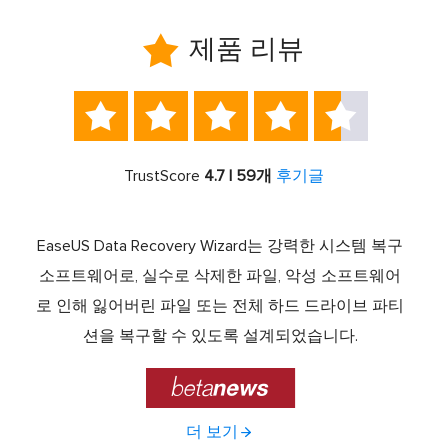

제품 리뷰





TrustScore
4.7 | 59개
후기글
서 최고
EaseUS Data Recovery Wizard는 강력한 시스템 복구
이전
중 하
소프트웨어로, 실수로 삭제한 파일, 악성 소프트웨어
크 기
라이브
로 인해 잃어버린 파일 또는 전체 하드 드라이브 파티
서 
제공하
션을 복구할 수 있도록 설계되었습니다.

더 보기