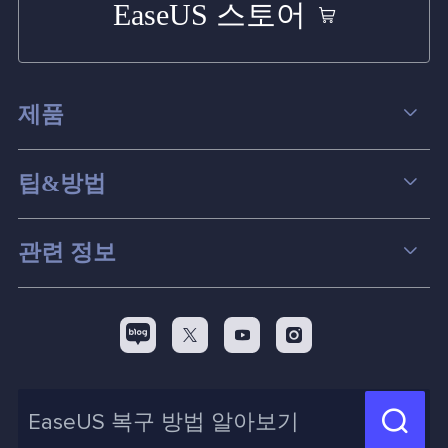
EaseUS 스토어
제품
데이터 복구
팁&방법
파티션 관리
컴퓨터 데이터 복구 팁
관련 정보
스크린 레코더
맥 데이터 복구 팁
EaseUS 알아보기
백업&복원
디스크 파티션 팁



리셀러
pc 전송
디스크 마이그레이션 팁
제휴 문의
신제품 New

화면 녹화 팁