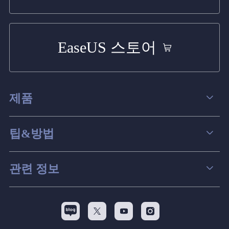
EaseUS 스토어
제품
데이터 복구
팁&방법
파티션 관리
컴퓨터 데이터 복구 팁
관련 정보
스크린 레코더
맥 데이터 복구 팁
EaseUS 알아보기
백업&복원
디스크 파티션 팁



리셀러
pc 전송