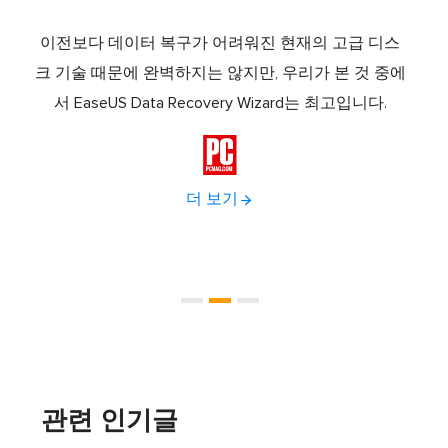
템 복구
이전보다 데이터 복구가 어려워진 현재의 고급 디스
Eas
트웨어
크 기술 때문에 완벽하지는 않지만, 우리가 본 것 중에
로 
 파티
서 EaseUS Data Recovery Wizard는 최고입니다.
나로 
복원,

더 보기
관련 인기글