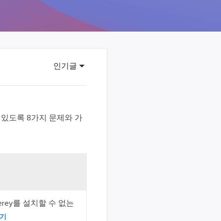
이터 복구
영상 다운로더
상 다운로드 맟 음원 추출
디오 키트
원 비디오 변환 툴깃
인기글
deFlow 온라인
질 콘텐츠 생성을 위한 AI 워크플로우
eFlow
 있도록 8가지 문제와 가
원 비디오 툴킷
이스 웨이브
간 AI 음성 변조 프로그램
소리 에디터
terey를 설치할 수 없는
hone용 벨소리 만들기
보기