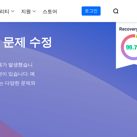

로그인
리티
지원
스토어
지원 센터
무료
C 전송 무료
이폰 데이터 전송 무료
파티션 마스터 무료
하드 디스크 복제 프로
투두 백업 무료
Windows버전 RecExperts
비디오 다운로더 Window
ey 문제 수정
가이드, 라이센스, 연락
Experts
프로
C 전송 프로
이폰 데이터 전송 프로
파티션 마스터 프로
SSD 마이그레이션
투두 백업 홈
Mac버전 RecExperts
비디오 다운로더 Mac 버
무료
무료
 복구
오/오디오/웹캠 녹화
다운로드
 테크니션
C 전송 테크니션
하드 디스크 복제 테크니션
투두 백업 Mac
프로
프로
복구
 문제가 발생했습니
백업 솔루션
설치 프로그램 다운로드
크린샷
션이 있습니다. 예
 테크니션
복구
 컴퓨터 캡쳐 도구
서는 다양한 문제와
무료
라인 스크린 레코더
인에서 무료 화면 녹화하기
 복구
프로
 복구
이터 복구
pp
복구
디오 에디터
복구
복구
한 동영상 편집 소프트웨어