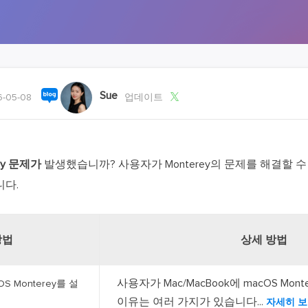
외장하드 데
스마트 Windows 배포
기타 복구 제품
동
동영
데이터 복구 서비스
전문 데이터 복구 서비스
비
올인
Sue

-05-08
업데이트
Vi
고품
Vid
rey 문제가
발생했습니까? 사용자가 Monterey의 문제를 해결할 수
올인
다.
오디오 툴
보
방법
상세 방법
실시
벨
사용자가 Mac/MacBook에 macOS Mon
cOS Monterey를 설
iP
이유는 여러 가지가 있습니다...
자세히 