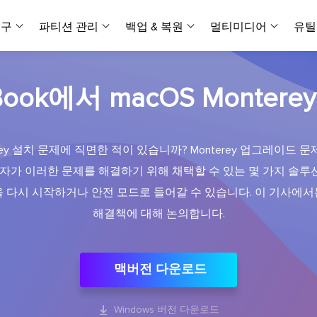
복구
파티션 관리
백업 & 복원
멀티미디어
유틸
데이터 전송
스크린 캡쳐
데이터 복구 마법사 Windows
파티션 마스터 Windows
Todo PCTrans
투두 백업 개인버전
데이터 복구 
P
아
버전 선택
iOS기기
PC 버전
Book에서 macOS Monter
Windows 데이터 복구
개인 디스크 관리 툴
PC 간 데이터 전송
개인 백업 솔루션
Rec
데이터 복구 
P
아
데이터 복구 
데이터 복구 
손상된 동영상
파일 관리
비디
데이터 복구 마법사 Mac
파티션 마스터 Mac
AppMove
투두 백업 기업버전
데이터 복구
P
데이터 복구 
데이터 복구 
손상된 사진 
terey 설치 문제에 직면한 적이 있습니까? Monterey 업그레이드
Mac 데이터 복구
Mac 디스크 관리 도구
로컬 디스크 간에 앱 전송
워크스테이션 및 서버 
아이폰 도구
스
자가 이러한 문제를 해결하기 위해 채택할 수 있는 몇 가지 솔루
데이터 복구
손상된 파일 
무료
Android기기
기타 제품
MobiSaver (iOS & Android)
파티션 마스터 기업
무비무버
투두 백업 테크니션
 다시 시작하거나 안전 모드로 들어갈 수 있습니다. 이 기사에
모바일 데이터 복구
비지니스 디스크 관리 최적화 프로그램
iPhone 데이터 전송
비지니스 백업 솔루션
복구 유형
온라인 도구
데이터 복구 
온
해결책에 대해 논의합니다.
온라
중앙 집중식 솔루션
파티션 복구
디스크 복제
ChatTrans
휴지통 비우기
데이터 복구 
온라인 동영상
잃어버린 파티션 복구하기
HDD/SSD 복제 프로그램
간편한 전송 백업 및 복원 도구
비디오 툴깃
중앙 관리 콘솔
SD 카드 데
데이터 복구 A
온리인 사진 
맥버전 다운로드
중앙 집중식 백업 전략
AI 복원
AI-Powered
OS2Go
비
USB 데이터 
온리인 파일 
Windows To Go 제작자
손상된 동영상, 사진 및 파일 복구
간편
시스템 배포

Windows 버전 다운로드