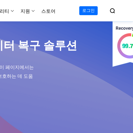

로그인
리티
지원
스토어
지원 센터
무료
C 전송 무료
이폰 데이터 전송 무료
파티션 마스터 무료
하드 디스크 복제 프로
투두 백업 무료
Windows버전 RecExperts
비디오 다운로더 Window
데이터 복구 솔루션
가이드, 라이센스, 연락
Experts
프로
C 전송 프로
이폰 데이터 전송 프로
파티션 마스터 프로
SSD 마이그레이션
투두 백업 홈
Mac버전 RecExperts
비디오 다운로더 Mac 버
무료
무료
 복구
오/오디오/웹캠 녹화
다운로드
 테크니션
C 전송 테크니션
하드 디스크 복제 테크니션
투두 백업 Mac
프로
프로
복구
백업 솔루션
설치 프로그램 다운로드
 이 페이지에서는
크린샷
 테크니션
복구
 컴퓨터 캡쳐 도구
게 보호하는 데 도움
무료
라인 스크린 레코더
인에서 무료 화면 녹화하기
 복구
프로
 복구
이터 복구
pp
복구
디오 에디터
복구
복구
한 동영상 편집 소프트웨어