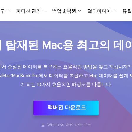
복구
파티션 관리
백업 & 복원
멀티미디어
유틸
데이터 전송
스크린 캡쳐
데이터 복구 마법사 Windows
파티션 마스터 Windows
Todo PCTrans
투두 백업 개인버전
데이터 복구 
P
아
버전 선택
iOS기기
PC 버전
칩이 탑재된 Mac용 최고의 
Windows 데이터 복구
개인 디스크 관리 툴
PC 간 데이터 전송
개인 백업 솔루션
Rec
데이터 복구 
P
아
데이터 복구 
데이터 복구 
손상된 동영상
파일 관리
비디
데이터 복구 마법사 Mac
파티션 마스터 Mac
AppMove
투두 백업 기업버전
데이터 복구
P
데이터 복구 
데이터 복구 
손상된 사진 
Mac 데이터 복구
Mac 디스크 관리 도구
로컬 디스크 간에 앱 전송
워크스테이션 및 서버 
아이폰 도구
ac에서 손실된 데이터를 복구하는 효율적인 방법을 찾고 계십니까?
스
데이터 복구
손상된 파일 
무료
ro/iMac/MacBook Pro에서 데이터를 복원하고 Mac 데이터를 쉽
Android기기
기타 제품
MobiSaver (iOS & Android)
파티션 마스터 기업
무비무버
투두 백업 테크니션
모바일 데이터 복구
비지니스 디스크 관리 최적화 프로그램
iPhone 데이터 전송
비지니스 백업 솔루션
이 되는 10가지 효율적인 해상도를 다룹니다.
복구 유형
온라인 도구
데이터 복구 
온
온라
중앙 집중식 솔루션
파티션 복구
디스크 복제
ChatTrans
휴지통 비우기
데이터 복구 
온라인 동영상
잃어버린 파티션 복구하기
HDD/SSD 복제 프로그램
간편한 전송 백업 및 복원 도구
맥버전 다운로드
비디오 툴깃
중앙 관리 콘솔
SD 카드 데
데이터 복구 A
온리인 사진 
중앙 집중식 백업 전략
AI 복원
AI-Powered
OS2Go
비
USB 데이터 
온리인 파일 
Windows To Go 제작자
손상된 동영상, 사진 및 파일 복구

Windows 버전 다운로드
간편
시스템 배포