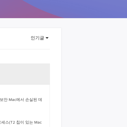
이터 복구
영상 다운로더
상 다운로드 맟 음원 추출
디오 키트
원 비디오 변환 툴깃
인기글
deFlow 온라인
질 콘텐츠 생성을 위한 AI 워크플로우
eFlow
원 비디오 툴킷
이스 웨이브
T2 보안 Mac에서 손실된 데
간 AI 음성 변조 프로그램
소리 에디터
hone용 벨소리 만들기
세스(T2 칩이 있는 Mac