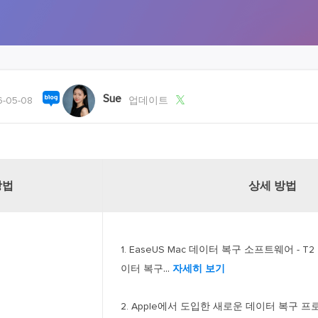
외장하드 데
스마트 Windows 배포
기타 복구 제품
동
동영
데이터 복구 서비스
전문 데이터 복구 서비스
비
올인
Sue

-05-08
업데이트
Vi
고품
Vid
올인
방법
상세 방법
오디오 툴
보
1. EaseUS Mac 데이터 복구 소프트웨어 - 
실시
...
이터 복구
자세히 보기
벨
iP
2. Apple에서 도입한 새로운 데이터 복구 프로