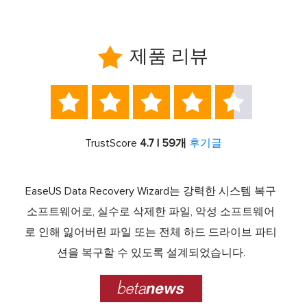

제품 리뷰





TrustScore
4.7 | 59개
후기글
서 최고
EaseUS Data Recovery Wizard는 강력한 시스템 복구
이전
중 하
소프트웨어로, 실수로 삭제한 파일, 악성 소프트웨어
크 기
라이브
로 인해 잃어버린 파일 또는 전체 하드 드라이브 파티
서 
제공하
션을 복구할 수 있도록 설계되었습니다.
