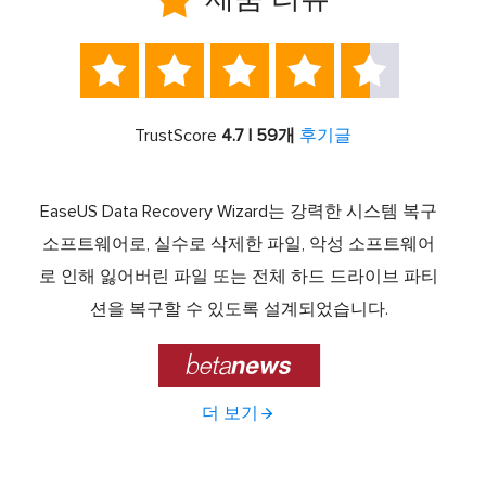





TrustScore
4.7 | 59개
후기글
서 최고
EaseUS Data Recovery Wizard는 강력한 시스템 복구
이전
중 하
소프트웨어로, 실수로 삭제한 파일, 악성 소프트웨어
크 기
라이브
로 인해 잃어버린 파일 또는 전체 하드 드라이브 파티
서 
제공하
션을 복구할 수 있도록 설계되었습니다.

더 보기