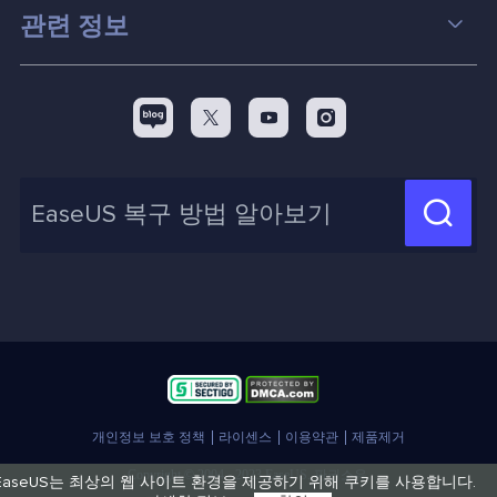
컴퓨터 데이터 복구 팁
관련 정보
스크린 레코더
맥 데이터 복구 팁
EaseUS 알아보기
백업&복원
디스크 파티션 팁



리셀러
pc 전송
디스크 마이그레이션 팁
제휴 문의
신제품 New

화면 녹화 팁
고객센터
지식 센터
계정 찾기
인사이트 보고서
개인정보 보호 정책
라이센스
이용약관
제품제거
Copyright © 2004 - 2023 EaseUS. 판권소유.
EaseUS는 최상의 웹 사이트 환경을 제공하기 위해 쿠키를 사용합니다.