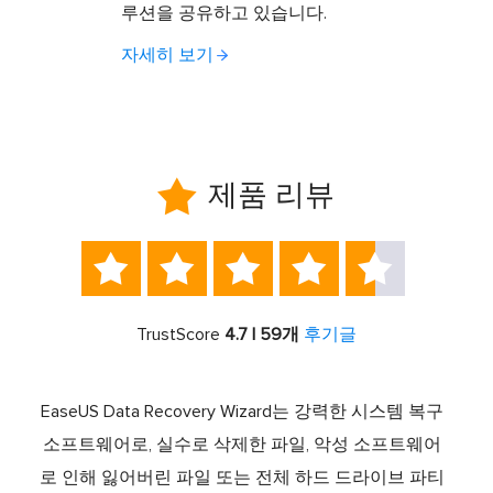
루션을 공유하고 있습니다.
자세히 보기

제품 리뷰





TrustScore
4.7 | 59개
후기글
서 최고
EaseUS Data Recovery Wizard는 강력한 시스템 복구
이전
중 하
소프트웨어로, 실수로 삭제한 파일, 악성 소프트웨어
크 기
라이브
로 인해 잃어버린 파일 또는 전체 하드 드라이브 파티
서 