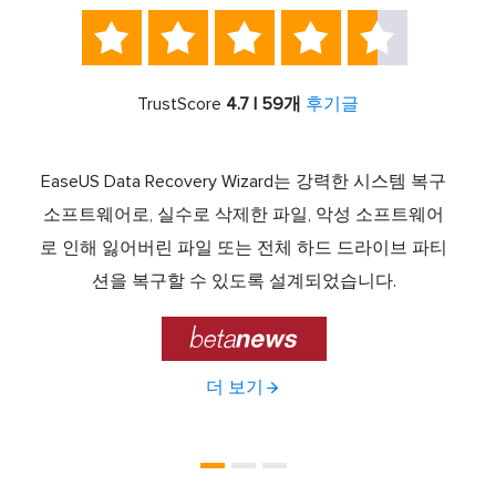





TrustScore
4.7 | 59개
후기글
서 최고
EaseUS Data Recovery Wizard는 강력한 시스템 복구
이전
중 하
소프트웨어로, 실수로 삭제한 파일, 악성 소프트웨어
크 기
라이브
로 인해 잃어버린 파일 또는 전체 하드 드라이브 파티
서 
제공하
션을 복구할 수 있도록 설계되었습니다.

더 보기