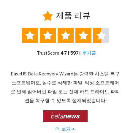

제품 리뷰





TrustScore
4.7 | 59개
후기글
서 최고
EaseUS Data Recovery Wizard는 강력한 시스템 복구
이전
중 하
소프트웨어로, 실수로 삭제한 파일, 악성 소프트웨어
크 기
라이브
로 인해 잃어버린 파일 또는 전체 하드 드라이브 파티
서 
제공하
션을 복구할 수 있도록 설계되었습니다.

더 보기