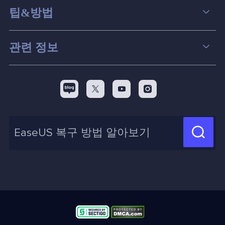
데이터 복구
팁&방법
파티션 관리
컴퓨터 데이터 복구 팁
관련 정보
스크린 레코더
맥 데이터 복구 팁
EaseUS 알아보기
백업&복원
디스크 파티션 팁



리셀러
pc 전송
디스크 마이그레이션 팁
제휴 문의
신제품 New

화면 녹화 팁
고객센터
지식 센터
계정 찾기
인사이트 보고서