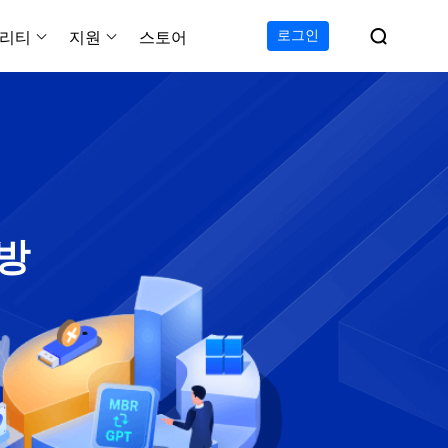

로그인
리티
지원
스토어
지원 센터
무료
C 전송 무료
이폰 데이터 전송 무료
파티션 마스터 무료
하드 디스크 복제 프로
투두 백업 무료
Windows버전 RecExperts
비디오 다운로더 Window
가이드, 라이센스, 연락
Experts
프로
C 전송 프로
이폰 데이터 전송 프로
파티션 마스터 프로
SSD 마이그레이션
투두 백업 홈
Mac버전 RecExperts
비디오 다운로더 Mac 버
무료
무료
 복구
오/오디오/웹캠 녹화
다운로드
 테크니션
C 전송 테크니션
하드 디스크 복제 테크니션
투두 백업 Mac
프로
프로
복구
백업 솔루션
설치 프로그램 다운로드
크린샷
 테크니션
복구
 방
 컴퓨터 캡쳐 도구
무료
라인 스크린 레코더
인에서 무료 화면 녹화하기
 복구
프로
 복구
이터 복구
pp
복구
디오 에디터
복구
복구
한 동영상 편집 소프트웨어