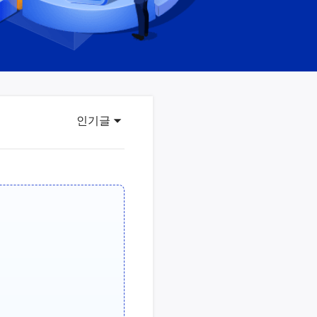
이터 복구
영상 다운로더
상 다운로드 맟 음원 추출
디오 키트
원 비디오 변환 툴깃
deFlow 온라인
인기글
질 콘텐츠 생성을 위한 AI 워크플로우
eFlow
원 비디오 툴킷
이스 웨이브
간 AI 음성 변조 프로그램
소리 에디터
hone용 벨소리 만들기