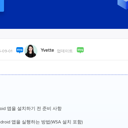
외장하드 데
스마트 Windows 배포
기타 복구 제품
동
동영
데이터 복구 서비스
전문 데이터 복구 서비스
비
올인
Vi
Yvette
-09-01
업데이트
고품
Vid
올인
오디오 툴
보
실시
ndroid 앱을 설치하기 전 준비 사항
벨
iP
Android 앱을 실행하는 방법(WSA 설치 포함)