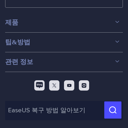
제품
데이터 복구
팁&방법
파티션 관리
컴퓨터 데이터 복구 팁
관련 정보
스크린 레코더
맥 데이터 복구 팁
EaseUS 알아보기
백업&복원
디스크 파티션 팁



리셀러
pc 전송
디스크 마이그레이션 팁
제휴 문의
신제품 New

화면 녹화 팁
고객센터