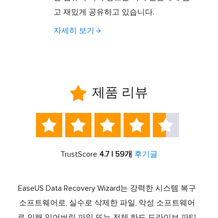
고 재밌게 공유하고 있습니다.
자세히 보기

제품 리뷰





TrustScore
4.7 | 59개
후기글
서 최고
EaseUS Data Recovery Wizard는 강력한 시스템 복구
이전
중 하
소프트웨어로, 실수로 삭제한 파일, 악성 소프트웨어
크 기
라이브
로 인해 잃어버린 파일 또는 전체 하드 드라이브 파티
서 