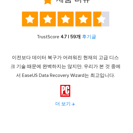





TrustScore
4.7 | 59개
후기글
템 복구
이전보다 데이터 복구가 어려워진 현재의 고급 디스
Eas
트웨어
크 기술 때문에 완벽하지는 않지만, 우리가 본 것 중에
로 
 파티
서 EaseUS Data Recovery Wizard는 최고입니다.
나로 
복원,

더 보기