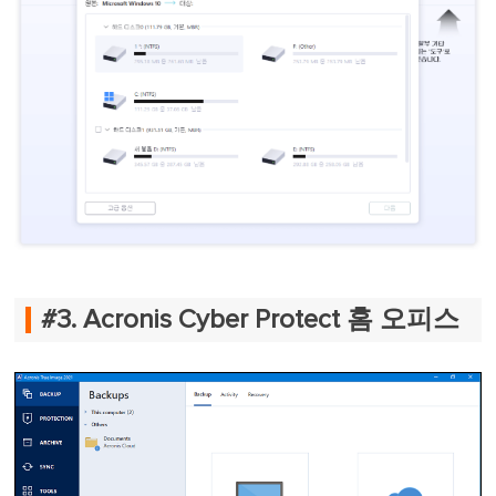
#3. Acronis Cyber Protect 홈 오피스