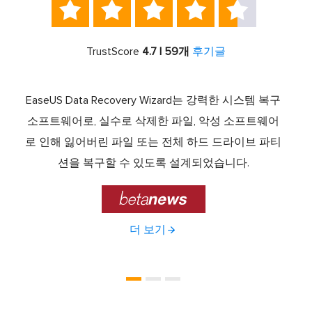





TrustScore
4.7 | 59개
후기글
서 최고
EaseUS Data Recovery Wizard는 강력한 시스템 복구
이전
중 하
소프트웨어로, 실수로 삭제한 파일, 악성 소프트웨어
크 기
라이브
로 인해 잃어버린 파일 또는 전체 하드 드라이브 파티
서 
제공하
션을 복구할 수 있도록 설계되었습니다.

더 보기