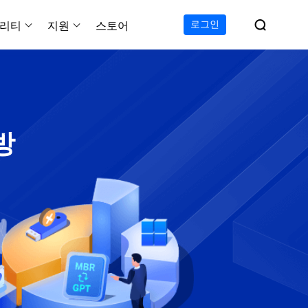

로그인
리티
지원
스토어
지원 센터
무료
C 전송 무료
이폰 데이터 전송 무료
파티션 마스터 무료
하드 디스크 복제 프로
투두 백업 무료
Windows버전 RecExperts
비디오 다운로더 Window
가이드, 라이센스, 연락
Experts
프로
C 전송 프로
이폰 데이터 전송 프로
파티션 마스터 프로
SSD 마이그레이션
투두 백업 홈
Mac버전 RecExperts
비디오 다운로더 Mac 버
무료
무료
 복구
오/오디오/웹캠 녹화
다운로드
방
 테크니션
C 전송 테크니션
하드 디스크 복제 테크니션
투두 백업 Mac
프로
프로
복구
백업 솔루션
설치 프로그램 다운로드
크린샷
 테크니션
복구
 컴퓨터 캡쳐 도구
무료
라인 스크린 레코더
인에서 무료 화면 녹화하기
 복구
프로
 복구
이터 복구
pp
복구
디오 에디터
복구
복구
한 동영상 편집 소프트웨어