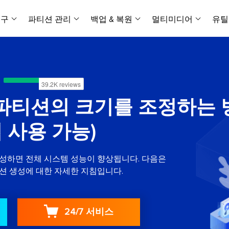
복구
파티션 관리
백업 & 복원
멀티미디어
유틸
데이터 전송
스크린 캡쳐
데이터 복구 마법사 Windows
파티션 마스터 Windows
Todo PCTrans
투두 백업 개인버전
데이터 복구 
P
아
버전 선택
iOS기기
PC 버전
Windows 데이터 복구
개인 디스크 관리 툴
PC 간 데이터 전송
개인 백업 솔루션
Rec
데이터 복구 
P
아
데이터 복구 
데이터 복구 
손상된 동영상
파일 관리
비디
데이터 복구 마법사 Mac
파티션 마스터 Mac
AppMove
투두 백업 기업버전
파티션의 크기를 조정하는 
데이터 복구
P
데이터 복구 
데이터 복구 
손상된 사진 
Mac 데이터 복구
Mac 디스크 관리 도구
로컬 디스크 간에 앱 전송
워크스테이션 및 서버 
아이폰 도구
스
데이터 복구
손상된 파일 
 사용 가능)
무료
Android기기
기타 제품
MobiSaver (iOS & Android)
파티션 마스터 기업
무비무버
투두 백업 테크니션
모바일 데이터 복구
비지니스 디스크 관리 최적화 프로그램
iPhone 데이터 전송
비지니스 백업 솔루션
복구 유형
온라인 도구
데이터 복구 
온
을 생성하면 전체 시스템 성능이 향상됩니다. 다음은
온라
중앙 집중식 솔루션
파티션 복구
디스크 복제
ChatTrans
 파티션 생성에 대한 자세한 지침입니다.
휴지통 비우기
데이터 복구 
온라인 동영상
잃어버린 파티션 복구하기
HDD/SSD 복제 프로그램
간편한 전송 백업 및 복원 도구
비디오 툴깃
중앙 관리 콘솔
SD 카드 데
데이터 복구 A
온리인 사진 
중앙 집중식 백업 전략
AI 복원
AI-Powered
OS2Go
비
USB 데이터 
온리인 파일 
24/7 서비스
Windows To Go 제작자
손상된 동영상, 사진 및 파일 복구
간편
시스템 배포