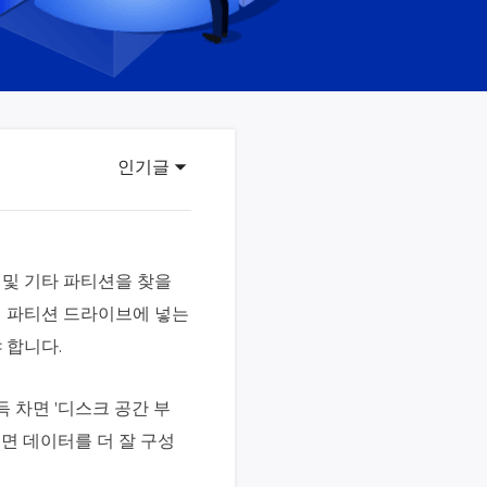
이터 복구
영상 다운로더
상 다운로드 맟 음원 추출
디오 키트
원 비디오 변환 툴깃
인기글
deFlow 온라인
질 콘텐츠 생성을 위한 AI 워크플로우
eFlow
원 비디오 툴킷
 및 기타 파티션을 찾을
일 파티션 드라이브에 넣는
 합니다.
이스 웨이브
간 AI 음성 변조 프로그램
 차면 '디스크 공간 부
소리 에디터
면 데이터를 더 잘 구성
hone용 벨소리 만들기