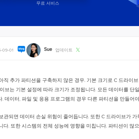
외장하드 데
스마트 Windows 배포
무료 서비스
기타 복구 제품
동
동영
데이터 복구 서비스
전문 데이터 복구 서비스
비
올인
Sue
Vi

-09-01
업데이트
고품
Vid
올인
아직 추가 파티션을 구축하지 않은 경우. 기본 크기로 C 드라이브
라이브는 기본 설정에 따라 크기가 조정됩니다. 모든 데이터를 단
오디오 툴
. 데이터, 파일 및 응용 프로그램의 경우 다른 파티션을 만들어야
보
실시
보관되면 데이터 손실 위험이 줄어듭니다. 또한 C 드라이브가 가득
벨
니다. 또한 시스템의 전체 성능에 영향을 미칩니다. 파티션이 많으
iP