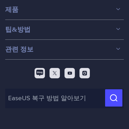
제품
데이터 복구
팁&방법
파티션 관리
컴퓨터 데이터 복구 팁
관련 정보
스크린 레코더
맥 데이터 복구 팁
EaseUS 알아보기
백업&복원
디스크 파티션 팁



리셀러
pc 전송
디스크 마이그레이션 팁
제휴 문의
신제품 New

화면 녹화 팁
고객센터
지식 센터
계정 찾기