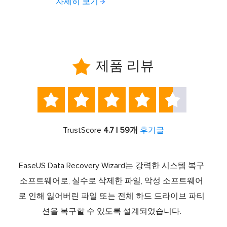
자세히 보기

제품 리뷰





TrustScore
4.7 | 59개
후기글
서 최고
EaseUS Data Recovery Wizard는 강력한 시스템 복구
이전
중 하
소프트웨어로, 실수로 삭제한 파일, 악성 소프트웨어
크 기
라이브
로 인해 잃어버린 파일 또는 전체 하드 드라이브 파티
서 
제공하
션을 복구할 수 있도록 설계되었습니다.