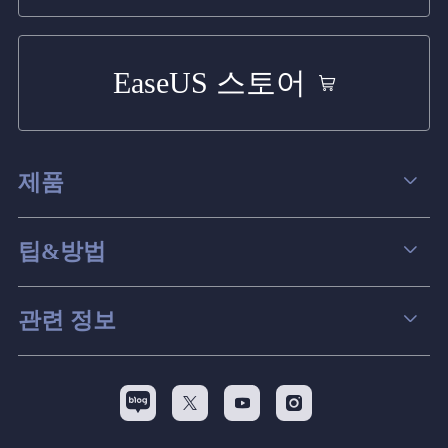
EaseUS 스토어
제품
데이터 복구
팁&방법
파티션 관리
컴퓨터 데이터 복구 팁
관련 정보
스크린 레코더
맥 데이터 복구 팁
EaseUS 알아보기
백업&복원
디스크 파티션 팁



리셀러
pc 전송