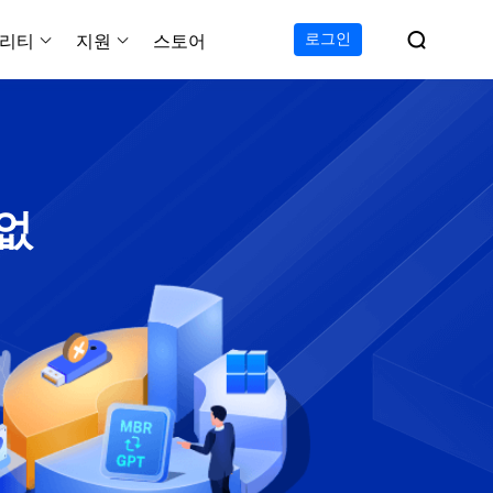

로그인
리티
지원
스토어
지원 센터
무료
C 전송 무료
이폰 데이터 전송 무료
파티션 마스터 무료
하드 디스크 복제 프로
투두 백업 무료
Windows버전 RecExperts
비디오 다운로더 Window
가이드, 라이센스, 연락
Experts
프로
C 전송 프로
이폰 데이터 전송 프로
파티션 마스터 프로
SSD 마이그레이션
투두 백업 홈
Mac버전 RecExperts
비디오 다운로더 Mac 버
무료
무료
 복구
오/오디오/웹캠 녹화
다운로드
 없
 테크니션
C 전송 테크니션
하드 디스크 복제 테크니션
투두 백업 Mac
프로
프로
복구
백업 솔루션
설치 프로그램 다운로드
크린샷
 테크니션
복구
 컴퓨터 캡쳐 도구
무료
라인 스크린 레코더
인에서 무료 화면 녹화하기
 복구
프로
 복구
이터 복구
pp
복구
디오 에디터
복구
복구
한 동영상 편집 소프트웨어