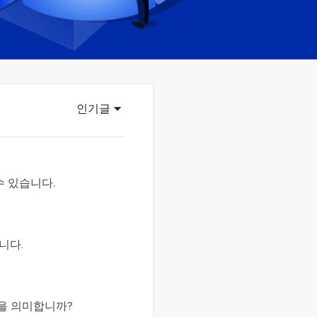
이터 복구
영상 다운로더
상 다운로드 맟 음원 추출
디오 키트
원 비디오 변환 툴깃
인기글
deFlow 온라인
질 콘텐츠 생성을 위한 AI 워크플로우
eFlow
원 비디오 툴킷
수 있습니다.
이스 웨이브
니다.
간 AI 음성 변조 프로그램
소리 에디터
hone용 벨소리 만들기
을 의미합니까?