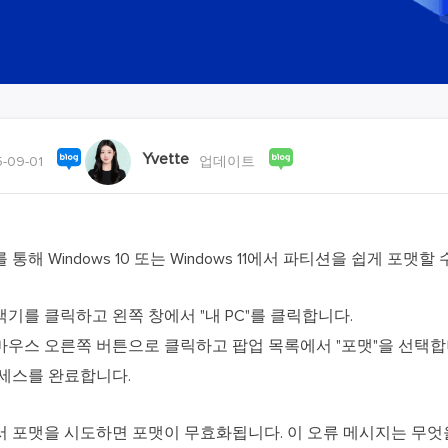
외장하드 데
스마트 Windows 배포
기타 복구 제품
동
동영
데이터 복구 서비스
전문 데이터 복구 서비스
비
올인
Yvette
Vi
-09-01
업데이트
고품
Vid
올인
해 Windows 10 또는 Windows 11에서 파티션을 쉽게 포맷할 
오디오 툴
탐색기를 클릭하고 왼쪽 창에서 "내 PC"를 클릭합니다.
보
 마우스 오른쪽 버튼으로 클릭하고 팝업 목록에서 "포맷"을 선택합
실시
로세스를 완료합니다.
벨
iP
 포맷을 시도하면 포맷이 무효화됩니다. 이 오류 메시지는 무엇