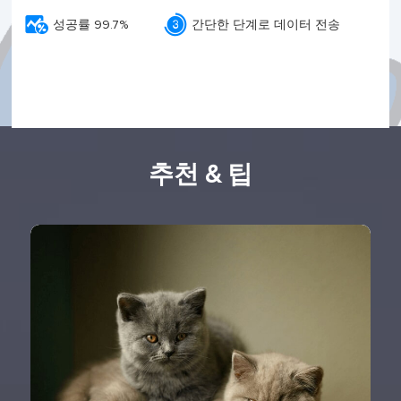


성공률 99.7%
간단한 단계로 데이터 전송
추천 & 팁