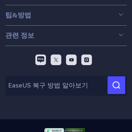
데이터 복구
팁&방법
파티션 관리
컴퓨터 데이터 복구 팁
관련 정보
스크린 레코더
맥 데이터 복구 팁
EaseUS 알아보기
백업&복원
디스크 파티션 팁



리셀러
pc 전송
디스크 마이그레이션 팁
제휴 문의
신제품 New

화면 녹화 팁
고객센터
지식 센터
계정 찾기
인사이트 보고서