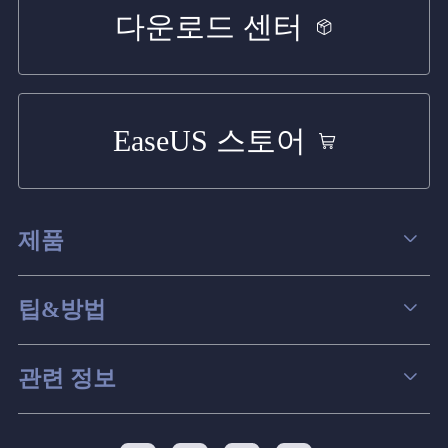
다운로드 센터
EaseUS 스토어
제품
데이터 복구
팁&방법
파티션 관리
컴퓨터 데이터 복구 팁
관련 정보
스크린 레코더
맥 데이터 복구 팁
EaseUS 알아보기
백업&복원