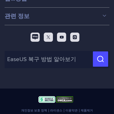
파티션 관리
컴퓨터 데이터 복구 팁
관련 정보
스크린 레코더
맥 데이터 복구 팁
EaseUS 알아보기
백업&복원
디스크 파티션 팁



리셀러
pc 전송
디스크 마이그레이션 팁
제휴 문의
신제품 New

화면 녹화 팁
고객센터
지식 센터
계정 찾기
인사이트 보고서
개인정보 보호 정책
라이센스
이용약관
제품제거