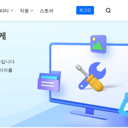

로그인
리티
지원
스토어
게
지원 센터
무료
C 전송 무료
이폰 데이터 전송 무료
파티션 마스터 무료
하드 디스크 복제 프로
투두 백업 무료
Windows버전 RecExperts
비디오 다운로더 Window
가이드, 라이센스, 연락
Experts
프로
C 전송 프로
이폰 데이터 전송 프로
파티션 마스터 프로
SSD 마이그레이션
투두 백업 홈
Mac버전 RecExperts
비디오 다운로더 Mac 버
무료
무료
 복구
오/오디오/웹캠 녹화
다운로드
 테크니션
C 전송 테크니션
하드 디스크 복제 테크니션
투두 백업 Mac
프로
프로
복구
백업 솔루션
설치 프로그램 다운로드
문입니다.
크린샷
 테크니션
복구
이미지를
 컴퓨터 캡쳐 도구
무료
라인 스크린 레코더
인에서 무료 화면 녹화하기
 복구
프로
 복구
이터 복구
pp
복구
디오 에디터
복구
복구
한 동영상 편집 소프트웨어