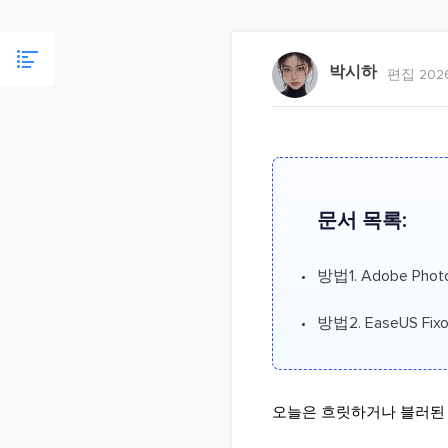
박시하
편집 2026
문서 목록:
방법1. Adobe P
방법2. EaseUS 
오늘은 흐릿하거나 블러된