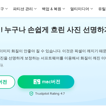
복구
파티션 관리
백업 & 복원
멀티미디어
유틸
클릭! 누구나 손쉽게 흐린 사진 선명하
데이터 전송
스크린 캡쳐
데이터 복구 마법사 Windows
파티션 마스터 Windows
Todo PCTrans
투두 백업 개인버전
데이터 복구 
P
아
버전 선택
iOS기기
PC 버전
Windows 데이터 복구
개인 디스크 관리 툴
PC 간 데이터 전송
개인 백업 솔루션
Rec
데이터 복구 
P
아
데이터 복구 
데이터 복구 
손상된 동영상
파일 관리
비디
데이터 복구 마법사 Mac
파티션 마스터 Mac
AppMove
투두 백업 기업버전
데이터 복구
P
데이터 복구 
데이터 복구 
손상된 사진 
Mac 데이터 복구
Mac 디스크 관리 도구
로컬 디스크 간에 앱 전송
워크스테이션 및 서버 
아이폰 도구
이미지 화질이 안좋아 질 수 있습니다. 이것은 픽셀이 깨지기 때
스
데이터 복구
손상된 파일 
사진을 선명하게 보정하는 서프트웨어를 이용해서 화질이 깨진 
무료
Android기기
기타 제품
MobiSaver (iOS & Android)
파티션 마스터 기업
무비무버
투두 백업 테크니션
다.
모바일 데이터 복구
비지니스 디스크 관리 최적화 프로그램
iPhone 데이터 전송
비지니스 백업 솔루션
복구 유형
온라인 도구
데이터 복구 
온
온라
중앙 집중식 솔루션
파티션 복구
디스크 복제
ChatTrans
휴지통 비우기
데이터 복구 
온라인 동영상
mac버전
 버전
잃어버린 파티션 복구하기
HDD/SSD 복제 프로그램
간편한 전송 백업 및 복원 도구
비디오 툴깃
중앙 관리 콘솔
SD 카드 데
데이터 복구 A
온리인 사진 
중앙 집중식 백업 전략

AI 복원
AI-Powered
Trustpilot Rating 4.7
OS2Go
비
USB 데이터 
온리인 파일 
Windows To Go 제작자
손상된 동영상, 사진 및 파일 복구
간편
시스템 배포