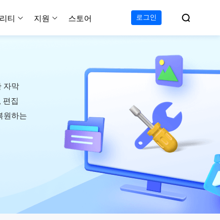

로그인
리티
지원
스토어
지원 센터
무료
C 전송 무료
이폰 데이터 전송 무료
파티션 마스터 무료
하드 디스크 복제 프로
투두 백업 무료
Windows버전 RecExperts
비디오 다운로더 Window
가이드, 라이센스, 연락
Experts
프로
C 전송 프로
이폰 데이터 전송 프로
파티션 마스터 프로
SSD 마이그레이션
투두 백업 홈
Mac버전 RecExperts
비디오 다운로더 Mac 버
무료
무료
 복구
한 자막
오/오디오/웹캠 녹화
다운로드
 테크니션
C 전송 테크니션
하드 디스크 복제 테크니션
투두 백업 Mac
프로
프로
복구
, 편집
백업 솔루션
설치 프로그램 다운로드
크린샷
 복원하는
 테크니션
복구
 컴퓨터 캡쳐 도구
무료
라인 스크린 레코더
인에서 무료 화면 녹화하기
 복구
프로
 복구
이터 복구
pp
복구
디오 에디터
복구
복구
한 동영상 편집 소프트웨어