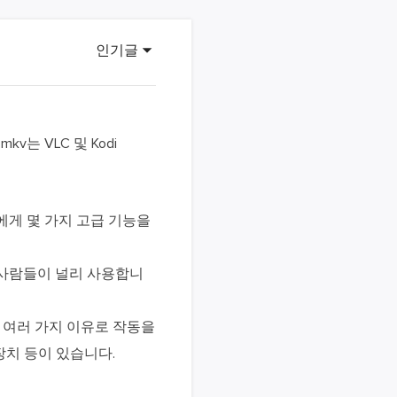
이터 복구
영상 다운로더
상 다운로드 맟 음원 추출
인기글
디오 키트
원 비디오 변환 툴깃
deFlow 온라인
v는 VLC 및 Kodi
질 콘텐츠 생성을 위한 AI 워크플로우
eFlow
에게 몇 가지 고급 기능을
원 비디오 툴킷
 사람들이 널리 사용합니
이스 웨이브
간 AI 음성 변조 프로그램
은 여러 가지 이유로 작동을
장치 등이 있습니다.
소리 에디터
hone용 벨소리 만들기