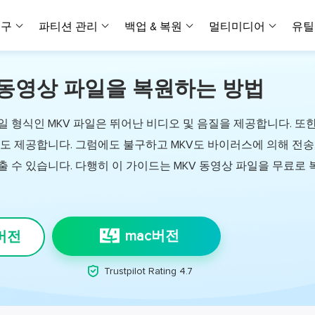
복구
파티션 관리
백업 & 복원
멀티미디어
유틸
 동영상 파일을 복원하는 방법
데이터 전송
스크린 캡쳐
데이터 복구 마법사 Windows
파티션 마스터 Windows
Todo PCTrans
투두 백업 개인버전
데이터 복구 
P
아
버전 선택
iOS기기
PC 버전
Windows 데이터 복구
개인 디스크 관리 툴
PC 간 데이터 전송
개인 백업 솔루션
Rec
데이터 복구 
P
아
데이터 복구 
데이터 복구 
손상된 동영상
파일 관리
 형식인 MKV 파일은 뛰어난 비디오 및 음질을 제공합니다. 또
비디
데이터 복구 마법사 Mac
파티션 마스터 Mac
AppMove
투두 백업 기업버전
데이터 복구
P
데이터 복구 
데이터 복구 
손상된 사진 
도 제공합니다. 그럼에도 불구하고 MKV도 바이러스에 의해 전송
Mac 데이터 복구
Mac 디스크 관리 도구
로컬 디스크 간에 앱 전송
워크스테이션 및 서버 
아이폰 도구
스
출 수 있습니다. 다행히 이 가이드는 MKV 동영상 파일을 무료로
데이터 복구
손상된 파일 
무료
Android기기
기타 제품
MobiSaver (iOS & Android)
파티션 마스터 기업
무비무버
투두 백업 테크니션
모바일 데이터 복구
비지니스 디스크 관리 최적화 프로그램
iPhone 데이터 전송
비지니스 백업 솔루션
복구 유형
온라인 도구
데이터 복구 
온
온라
중앙 집중식 솔루션
파티션 복구
디스크 복제
ChatTrans
mac버전
 버전
휴지통 비우기
데이터 복구 
온라인 동영상
잃어버린 파티션 복구하기
HDD/SSD 복제 프로그램
간편한 전송 백업 및 복원 도구
비디오 툴깃
중앙 관리 콘솔
SD 카드 데
데이터 복구 A
온리인 사진 

Trustpilot Rating 4.7
중앙 집중식 백업 전략
AI 복원
AI-Powered
OS2Go
비
USB 데이터 
온리인 파일 
Windows To Go 제작자
손상된 동영상, 사진 및 파일 복구
간편
시스템 배포