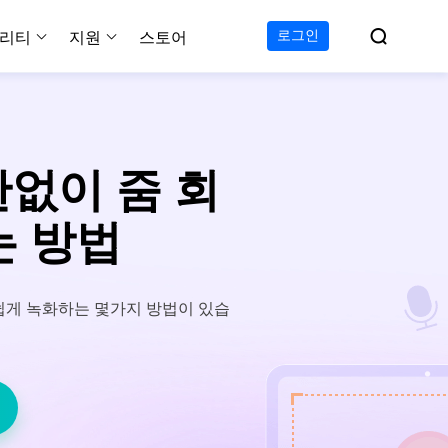

로그인
리티
지원
스토어
지원 센터
무료
C 전송 무료
이폰 데이터 전송 무료
파티션 마스터 무료
하드 디스크 복제 프로
투두 백업 무료
Windows버전 RecExperts
비디오 다운로더 Window
가이드, 라이센스, 연락
Experts
프로
C 전송 프로
이폰 데이터 전송 프로
파티션 마스터 프로
SSD 마이그레이션
투두 백업 홈
Mac버전 RecExperts
비디오 다운로더 Mac 버
무료
무료
 복구
 권한없이 줌 회
오/오디오/웹캠 녹화
다운로드
 테크니션
C 전송 테크니션
하드 디스크 복제 테크니션
투두 백업 Mac
프로
프로
복구
백업 솔루션
설치 프로그램 다운로드
는 방법
크린샷
 테크니션
복구
 컴퓨터 캡쳐 도구
무료
라인 스크린 레코더
쉽게 녹화하는 몇가지 방법이 있습
인에서 무료 화면 녹화하기
 복구
프로
 복구
이터 복구
pp
복구
디오 에디터
복구
복구
한 동영상 편집 소프트웨어