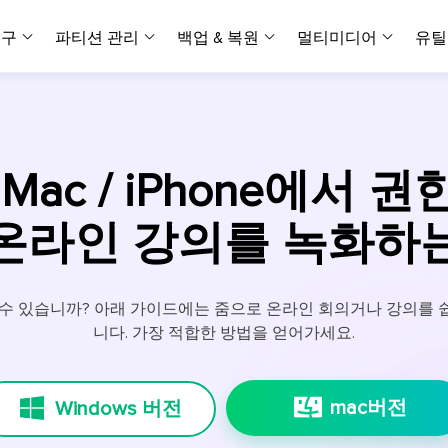
복구
파티션 관리
백업 & 복원
멀티미디어
유틸
데이터 전송
스크린 캡쳐
데이터 복구 마법사 Windows
파티션 마스터 Windows
Todo PCTrans
투두 백업 개인버전
데이터 복구 
P
아
버전 선택
iOS기기
PC 버전
Windows 데이터 복구
개인 디스크 관리 툴
PC 간 데이터 전송
개인 백업 솔루션
Rec
데이터 복구 
P
아
데이터 복구 
데이터 복구 
손상된 동영상
파일 관리
/ Mac / iPhone에서
비디
데이터 복구 마법사 Mac
파티션 마스터 Mac
AppMove
투두 백업 기업버전
데이터 복구
P
데이터 복구 
데이터 복구 
손상된 사진 
Mac 데이터 복구
Mac 디스크 관리 도구
로컬 디스크 간에 앱 전송
워크스테이션 및 서버 
아이폰 도구
온라인 강의를 녹화하
스
데이터 복구
손상된 파일 
무료
Android기기
기타 제품
MobiSaver (iOS & Android)
파티션 마스터 기업
무비무버
투두 백업 테크니션
모바일 데이터 복구
비지니스 디스크 관리 최적화 프로그램
iPhone 데이터 전송
비지니스 백업 솔루션
복구 유형
온라인 도구
데이터 복구 
온
 수 있습니까? 아래 가이드에는 줌으로 온라인 회의거나 강의를 
온라
중앙 집중식 솔루션
파티션 복구
디스크 복제
ChatTrans
니다. 가장 적합한 방법을 얻어가세요.
휴지통 비우기
데이터 복구 
온라인 동영상
잃어버린 파티션 복구하기
HDD/SSD 복제 프로그램
간편한 전송 백업 및 복원 도구
비디오 툴깃
중앙 관리 콘솔
SD 카드 데
데이터 복구 A
온리인 사진 
중앙 집중식 백업 전략
AI 복원
AI-Powered
OS2Go
비
mac버전
Windows 버전
USB 데이터 
온리인 파일 
Windows To Go 제작자
손상된 동영상, 사진 및 파일 복구
간편
시스템 배포