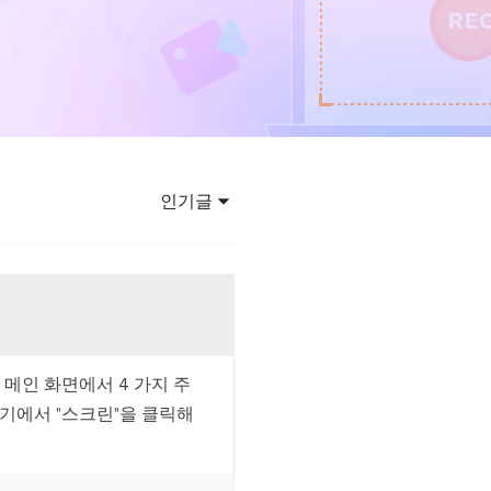
이터 복구
영상 다운로더
상 다운로드 맟 음원 추출
디오 키트
원 비디오 변환 툴깃
deFlow 온라인
질 콘텐츠 생성을 위한 AI 워크플로우
인기글
eFlow
원 비디오 툴킷
이스 웨이브
니다. 메인 화면에서 4 가지 주
간 AI 음성 변조 프로그램
여기에서 "스크린"을 클릭해
소리 에디터
hone용 벨소리 만들기