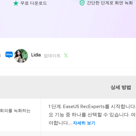
외장하드 데

스마트 Windows 배포

간단한 단계로 화면 녹화
무료 다운로드
기타 복구 제품
동
동영
데이터 복구 서비스
전문 데이터 복구 서비스
비
올인
Vi
Lidia
고품

8
업데이트
Vid
올인
상세 방법
오디오 툴
보
1 단계. EaseUS RecExperts를 시작합
실시
m 회의를 녹화하는
요 기능 중 하나를 선택할 수 있습니다. 
벨
야합니다....
자세히 보기
iP